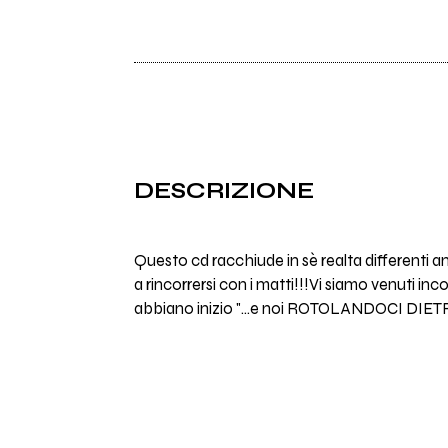
DESCRIZIONE
Questo cd racchiude in sè realta differenti ann
a rincorrersi con i matti!!!Vi siamo venuti in
abbiano inizio "...e noi ROTOLANDOCI DIET