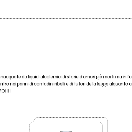
acquate da liquidi alcolemici,di storie d amori già morti ma in fase
contro nei panni di contadini ribelli e di tutori della legge alqua
RO!!!!