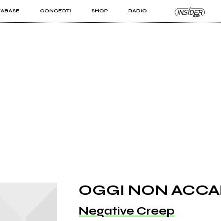
TABASE
CONCERTI
SHOP
RADIO
KIT PRO
ISTI
VIZI
OGGI NON ACCA
Negative Creep