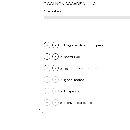
OGGI NON ACCADE NULLA
Alternativo
1. il ragazzo di pian di spino
2. nostalgica
3. oggi non accade nulla
4. giochi mentali
5. l imprevisto
6. le origini del perciò