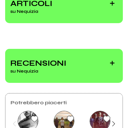
ARTICOLI
su Nequizia
Ad Angelo Elle il
Premio Augusto
RECENSIONI
Daolio
su Nequizia
Potrebbero piacerti