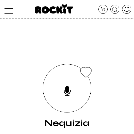
MAGAZINE
DATABASE
ARTICOLI
CONCERTI
ARTISTI
SHOP
RADIO
Nequizia