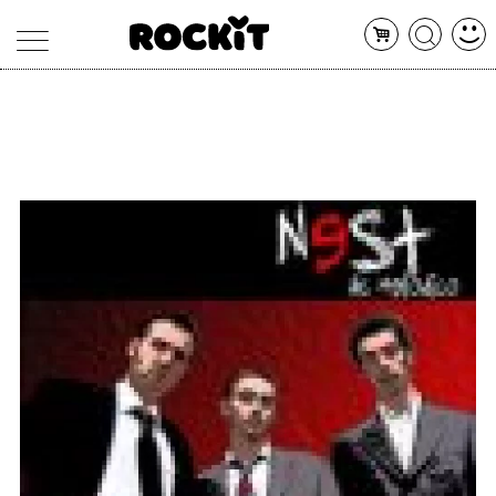
MAGAZINE
DATABASE
ARTICOLI
CONCERTI
ARTISTI
SHOP
RADIO