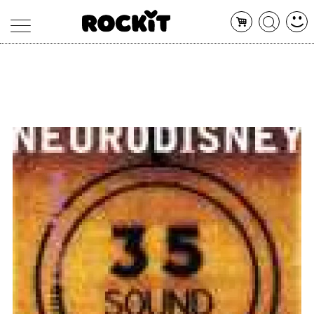
MAGAZINE
DATABASE
ARTICOLI
CONCERTI
ARTISTI
SHOP
RADIO