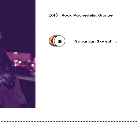
2018
-
Rock, Psichedelia, Grunge
Suburban Sky
e altri 2
Etichetta
Suburban Sky
Distributore
Audioglobe
Etichetta
Red Cat Records