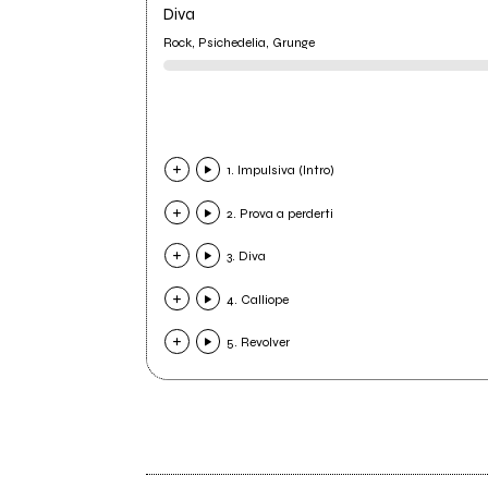
Diva
Rock, Psichedelia, Grunge
1. Impulsiva (Intro)
2. Prova a perderti
3. Diva
4. Calliope
5. Revolver