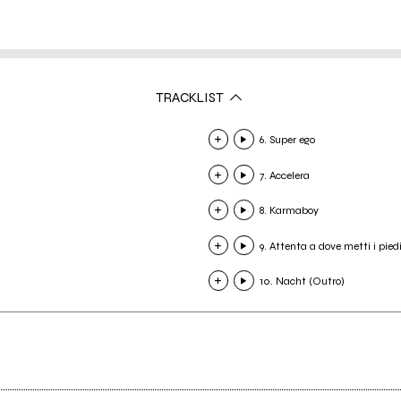
TRACKLIST
6. Super ego
7. Accelera
8. Karmaboy
9. Attenta a dove metti i pied
10. Nacht (Outro)