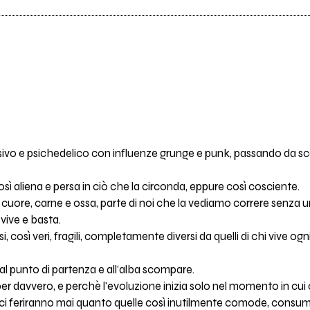
asivo e psichedelico con influenze grunge e punk, passando da s
sì aliena e persa in ciò che la circonda, eppure così cosciente.
i fa cuore, carne e ossa, parte di noi che la vediamo correre senz
 vive e basta.
 così veri, fragili, completamente diversi da quelli di chi vive ogni
 al punto di partenza e all'alba scompare.
per davvero, e perchè l'evoluzione inizia solo nel momento in c
n ci feriranno mai quanto quelle così inutilmente comode, consuma