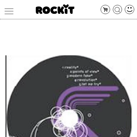
MAGAZINE
DATABASE
ARTICOLI
CONCERTI
ARTISTI
SHOP
RADIO