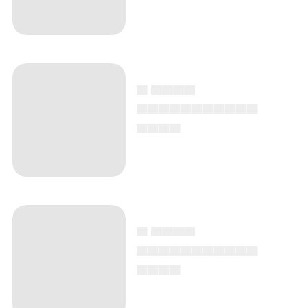
▄ ▄▄▄▄
▄▄▄▄▄▄▄▄▄▄▄
▄▄▄▄
▄ ▄▄▄▄
▄▄▄▄▄▄▄▄▄▄▄
▄▄▄▄