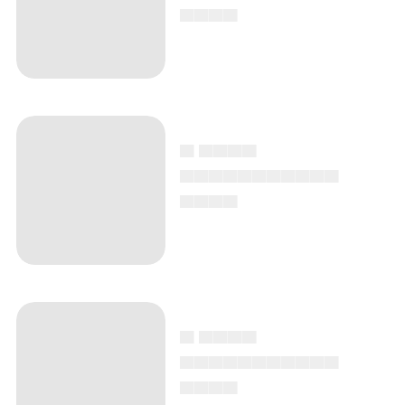
▄▄▄▄
▄ ▄▄▄▄
▄▄▄▄▄▄▄▄▄▄▄
▄▄▄▄
▄ ▄▄▄▄
▄▄▄▄▄▄▄▄▄▄▄
▄▄▄▄