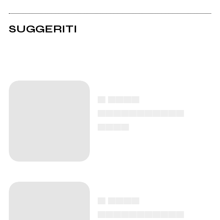
SUGGERITI
▄ ▄▄▄▄
▄▄▄▄▄▄▄▄▄▄▄
▄▄▄▄
▄ ▄▄▄▄
▄▄▄▄▄▄▄▄▄▄▄