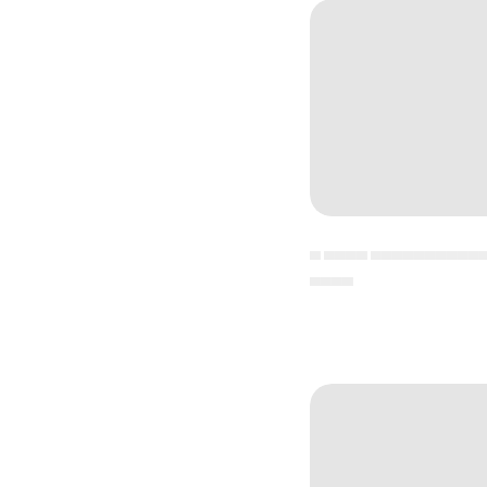
▄ ▄▄▄▄ ▄▄▄▄▄▄▄▄▄▄
▄▄▄▄