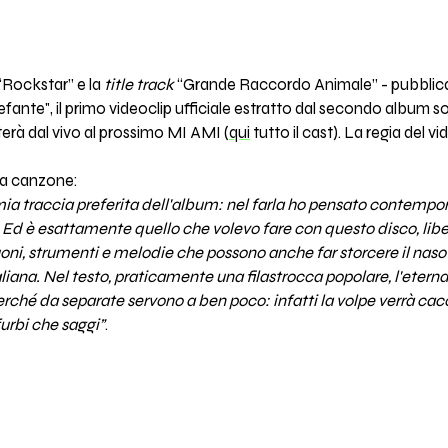
“Rockstar” e la
title track
“Grande Raccordo Animale” - pubblic
lefante", il primo videoclip ufficiale estratto dal secondo album so
erà dal vivo al prossimo MI AMI (
qui
tutto il cast). La regia del
la canzone:
a traccia preferita dell'album: nel farla ho pensato contemp
. Ed è esattamente quello che volevo fare con questo disco, li
ni, strumenti e melodie che possono anche far storcere il naso 
iana. Nel testo, praticamente una filastrocca popolare, l'eterna l
erché da separate servono a ben poco: infatti la volpe verrà cac
urbi che saggi”
.