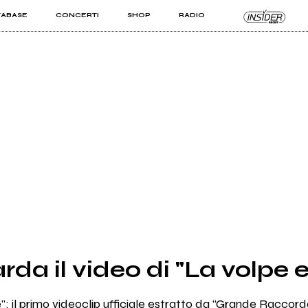
TABASE
CONCERTI
SHOP
RADIO
KIT PRO
ISTI
VIZI
da il video di "La volpe e
": il primo videoclip ufficiale estratto da “Grande Raccord