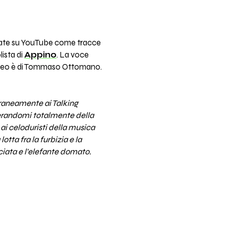
ate su YouTube come tracce
lista di
Appino
. La voce
 video è di Tommaso Ottomano.
oraneamente ai Talking
berandomi totalmente della
ai celoduristi della musica
otta fra la furbizia e la
ciata e l'elefante domato.