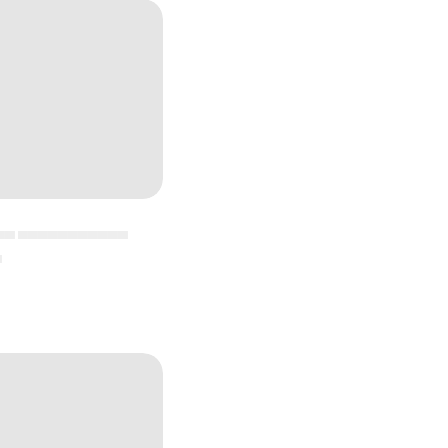
▄▄ ▄▄▄▄▄▄▄▄▄▄▄
▄