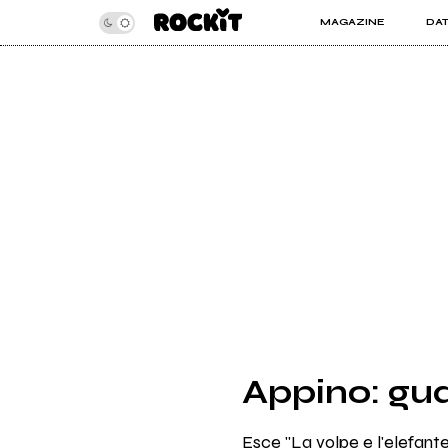
MAGAZINE
DA
INSIDER
ROC
ARTICOLI
ART
RECENSIONI
SER
VIDEO
Appino: guar
Esce "La volpe e l'elefante