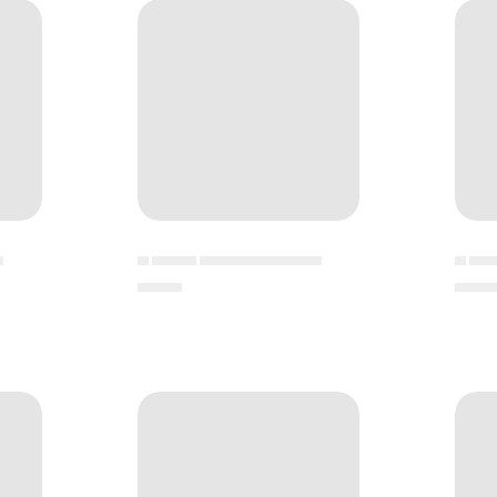
▄
▄ ▄▄▄▄ ▄▄▄▄▄▄▄▄▄▄▄
▄ ▄▄
▄▄▄▄
▄▄▄