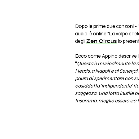
Dopo le prime due canzoni - 
audio, è online "La volpe e l'e
degli
Zen Circus
lo present
Ecco come Appino descrive 
“
Questa è musicalmente la mi
Heads, a Napoli e al Senegal
paura di sperimentare con suo
cosiddetta 'indipendente' ital
saggezza. Una lotta inutile p
Insomma, meglio essere sia f