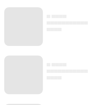
▄ ▄▄▄▄
▄▄▄▄▄▄▄▄▄▄▄
▄▄▄▄
▄ ▄▄▄▄
▄▄▄▄▄▄▄▄▄▄▄
▄▄▄▄