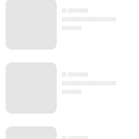
▄ ▄▄▄▄
▄▄▄▄▄▄▄▄▄▄▄
▄▄▄▄
▄ ▄▄▄▄
▄▄▄▄▄▄▄▄▄▄▄
▄▄▄▄
▄ ▄▄▄▄