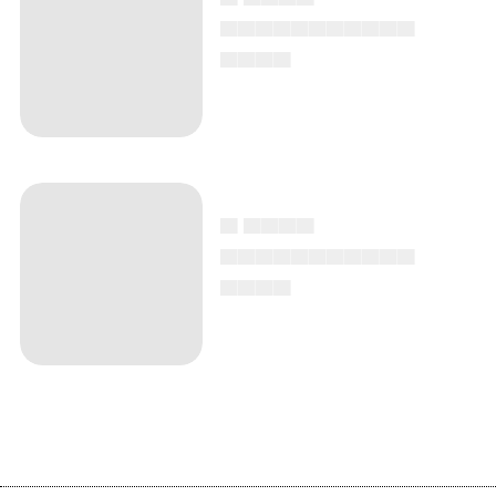
▄▄▄▄▄▄▄▄▄▄▄
▄▄▄▄
▄ ▄▄▄▄
▄▄▄▄▄▄▄▄▄▄▄
▄▄▄▄