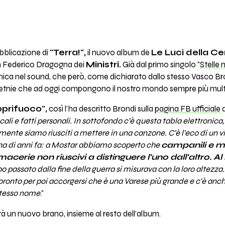
bblicazione di
"Terra!",
il nuovo album de
Le Luci della Ce
n Federico Dragogna dei
Ministri.
Già dal primo singolo "
Stelle 
ca nel sound, che però, come dichiarato dallo stesso Vasco Br
e etnie che ad oggi compongono il nostro mondo sempre più mult
prifuoco",
così l'ha descritto Brondi sulla
pagina FB ufficiale
d
ali e fatti personali. In sottofondo c’è questa tabla elettronic
lmente siamo riusciti a mettere in una canzone. C’è l’eco di un 
na di anni fa: a Mostar abbiamo scoperto che
campanili e mi
macerie non riuscivi a distinguere l’uno dall’altro. Al
o passato dalla fine della guerra si misurava con la loro altezz
Toronto per poi accorgersi che è una Varese più grande e c'è anch
 stesso nome
."
à un nuovo brano, insieme al resto dell'album.