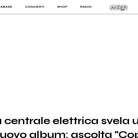
TABASE
CONCERTI
SHOP
RADIO
KIT PRO
ISTI
VIZI
a centrale elettrica svela 
nuovo album: ascolta "Co