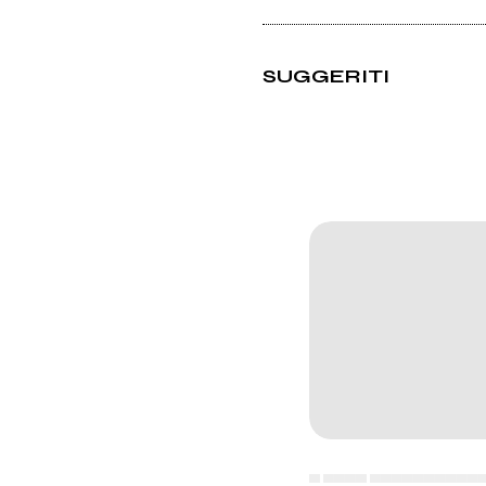
SUGGERITI
▄ ▄▄▄▄ ▄▄▄▄▄▄▄▄▄▄