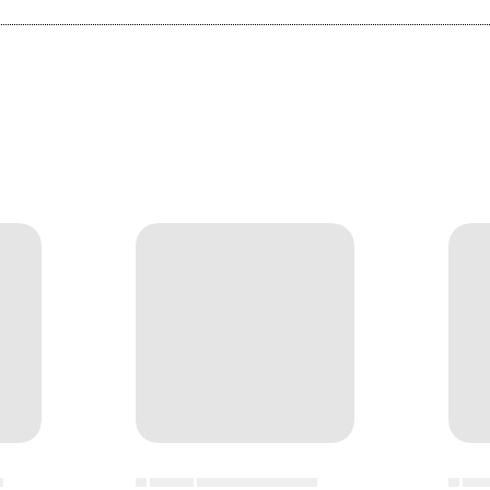
▄
▄ ▄▄▄▄ ▄▄▄▄▄▄▄▄▄▄▄
▄ ▄▄