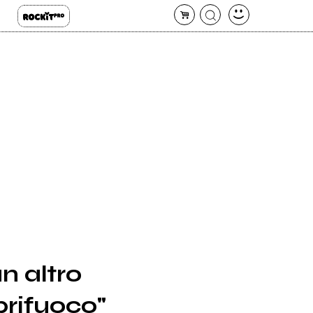
un altro
prifuoco"