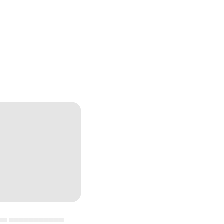
▄▄ ▄▄▄▄▄▄▄▄▄▄▄