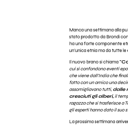
Manca una settimana alla pu
stato prodotto da Brondi co
ha una forte componente etni
un'unica etnia ma da tutte l
Il nuovo brano si chiama
"Co
cui si confondono eventi epoc
che viene dall’India che fina
fatto con un amico una deci
assomigliavano tutti,
dalle 
cresciuti gli alberi,
il temp
ragazza che si trasferisce a 
gli esperti hanno dato il suo
La prossima settimana arriver