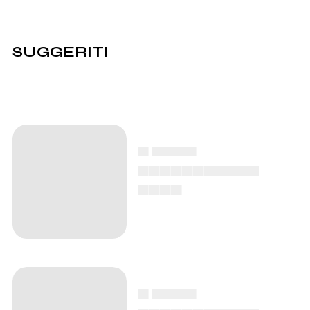
SUGGERITI
▄ ▄▄▄▄
▄▄▄▄▄▄▄▄▄▄▄
▄▄▄▄
▄ ▄▄▄▄
▄▄▄▄▄▄▄▄▄▄▄