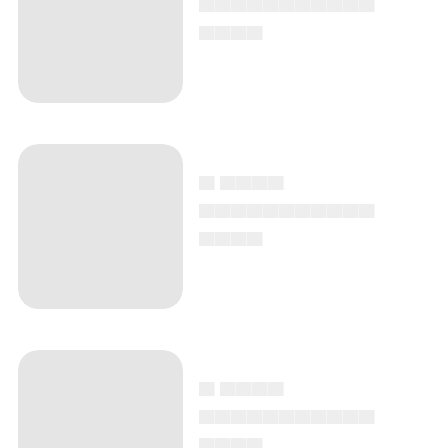
▄▄▄▄
▄ ▄▄▄▄
▄▄▄▄▄▄▄▄▄▄▄
▄▄▄▄
▄ ▄▄▄▄
▄▄▄▄▄▄▄▄▄▄▄
▄▄▄▄