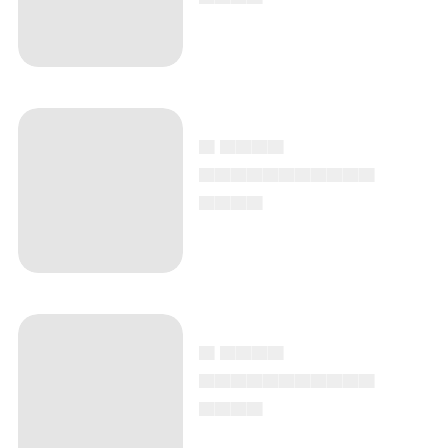
▄ ▄▄▄▄
▄▄▄▄▄▄▄▄▄▄▄
▄▄▄▄
▄ ▄▄▄▄
▄▄▄▄▄▄▄▄▄▄▄
▄▄▄▄