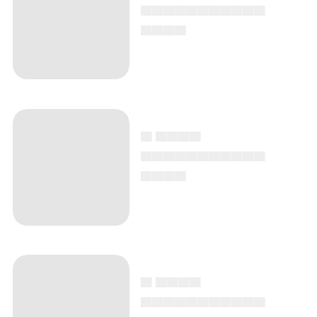
▄▄▄▄▄▄▄▄▄▄▄
▄▄▄▄
▄ ▄▄▄▄
▄▄▄▄▄▄▄▄▄▄▄
▄▄▄▄
▄ ▄▄▄▄
▄▄▄▄▄▄▄▄▄▄▄
▄▄▄▄