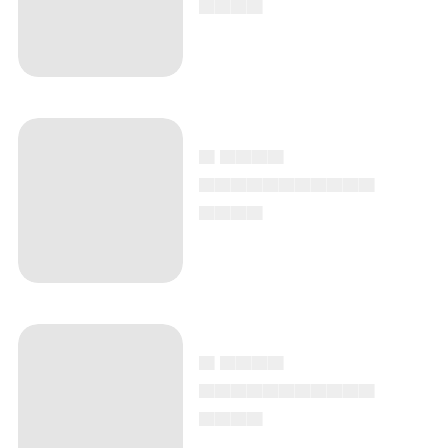
▄ ▄▄▄▄
▄▄▄▄▄▄▄▄▄▄▄
▄▄▄▄
▄ ▄▄▄▄
▄▄▄▄▄▄▄▄▄▄▄
▄▄▄▄