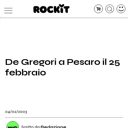
MAGAZINE
DATABASE
ARTICOLI
CONCERTI
ARTISTI
SHOP
De Gregori a Pesaro il 25
RADIO
febbraio
04/02/2003
Scritto da
Redazione