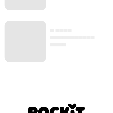
▄ ▄▄▄▄
▄▄▄▄▄▄▄▄▄▄▄
▄▄▄▄