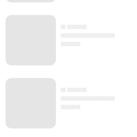
▄ ▄▄▄▄
▄▄▄▄▄▄▄▄▄▄▄
▄▄▄▄
▄ ▄▄▄▄
▄▄▄▄▄▄▄▄▄▄▄
▄▄▄▄