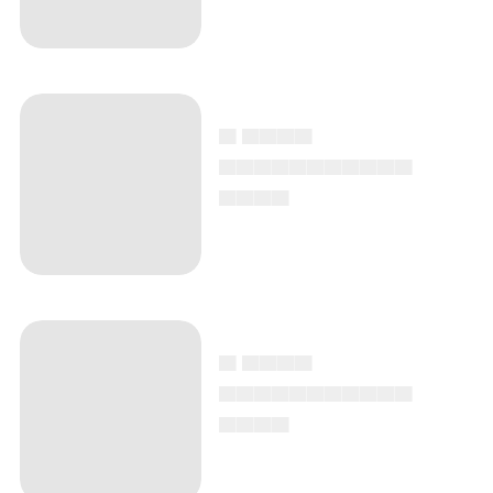
▄ ▄▄▄▄
▄▄▄▄▄▄▄▄▄▄▄
▄▄▄▄
▄ ▄▄▄▄
▄▄▄▄▄▄▄▄▄▄▄
▄▄▄▄