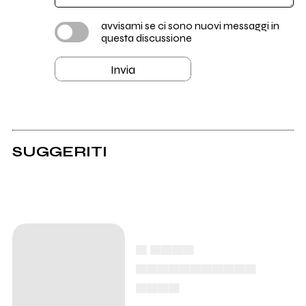
avvisami se ci sono nuovi messaggi in
questa discussione
Invia
SUGGERITI
▄ ▄▄▄▄
▄▄▄▄▄▄▄▄▄▄▄
▄▄▄▄