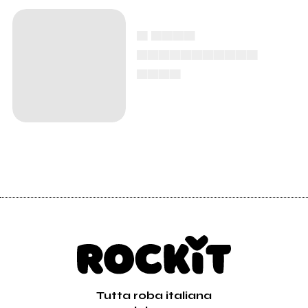
▄ ▄▄▄▄
▄▄▄▄▄▄▄▄▄▄▄
▄▄▄▄
Tutta roba italiana