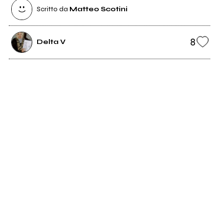
Scritto da
Matteo Scotini
8
Delta V