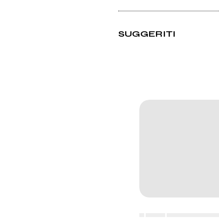
SUGGERITI
▄ ▄▄▄▄ ▄▄▄▄▄▄▄▄▄▄