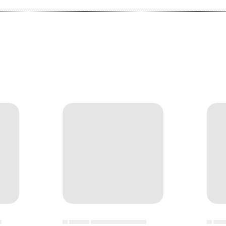
▄
▄ ▄▄▄▄ ▄▄▄▄▄▄▄▄▄▄▄
▄ ▄▄