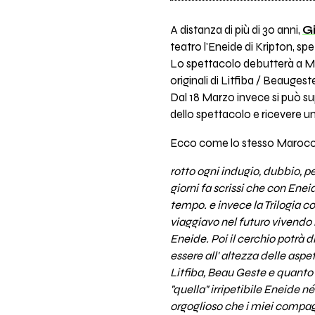
A distanza di più di 30 anni,
G
teatro l'Eneide di Kripton, s
Lo spettacolo debutterà a Ma
originali di Litfiba / Beaugest
Dal 18 Marzo invece si può sup
dello spettacolo e ricevere un 
Ecco come lo stesso Marocco
rotto ogni indugio, dubbio, pe
giorni fa scrissi che con Ene
tempo. e invece la Trilogia con
viaggiavo nel futuro vivendo 
Eneide. Poi il cerchio potrà d
essere all' altezza delle asp
Litfiba, Beau Geste e quanto 
"quella" irripetibile Eneide 
orgoglioso che i miei compag