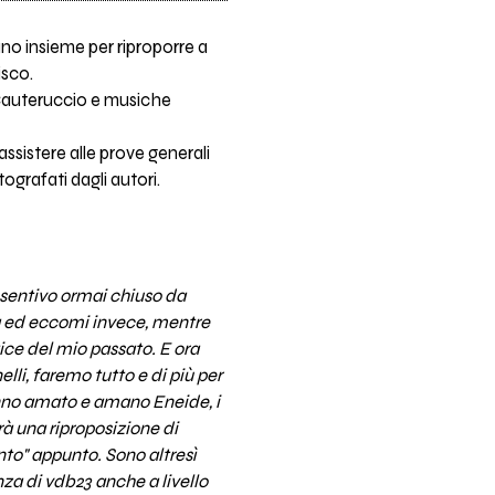
no insieme per riproporre a
isco.
 Cauteruccio e musiche
assistere alle prove generali
utografati dagli autori.
 sentivo ormai chiuso da
vola ed eccomi invece, mentre
ice del mio passato. E ora
lli, faremo tutto e di più per
hanno amato e amano Eneide, i
à una riproposizione di
nto" appunto. Sono altresì
za di vdb23 anche a livello