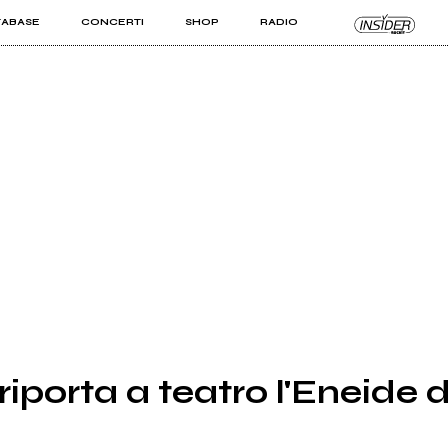
TABASE
CONCERTI
SHOP
RADIO
KIT PRO
ISTI
VIZI
iporta a teatro l'Eneide 