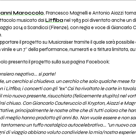
ianni Maroccolo
, Francesco Magnelli e Antonio Aiazzi torna
pettacolo musicato dai
Litfiba
nel 1983 poi diventato anche un d
ggio 2014 a Scandicci (Firenze), con regia e voce di Giancarlo
e.
portare il progetto su Musicraiser tramite il quale sarà possibile 
vinile e un 7'' della performance, numerati e a tiritura limitata, a
lo presenta il progetto sulla sua pagina Facebook:
nsiero negativo... si parte!
ide, un cerchio si chiudeva. un cerchio che solo qualche mese fa
 i Litfiba, i concerti con gli "ex" Csi ha rivoltato le carte in ta
il mio nuovo presente, risucchiato (felicemente stupito) nel vort
irsi chiuso. Con Giancarlo Cauteruccio di Krypton, Aiazzi e Magne
ettative, principalmente le nostre oltre che di tutti coloro che 
di meglio hanno prodotto gli anni 80. Non vuole essere e non sar
né tantomeno un tuffo nostalgico autocelebrativo... "un nuovo ca
ni di viaggio abbiano voluto condividere la mia/nostra esperien