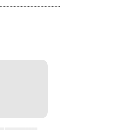
▄▄ ▄▄▄▄▄▄▄▄▄▄▄