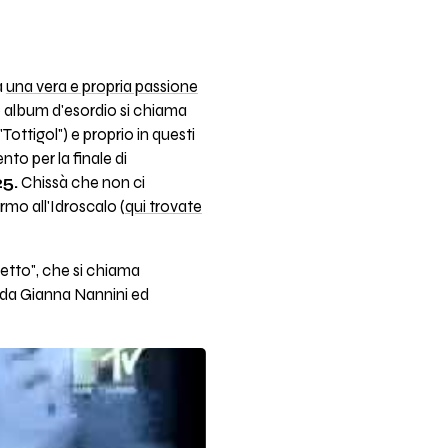
a
una vera e propria passione
uo album d'esordio si chiama
"Tottigol") e proprio in questi
to per la finale di
25.
Chissà che non ci
mo all'Idroscalo (
qui trovate
detto", che si chiama
 da Gianna Nannini ed