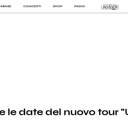
TABASE
CONCERTI
SHOP
RADIO
KIT PRO
ISTI
VIZI
te le date del nuovo tour 