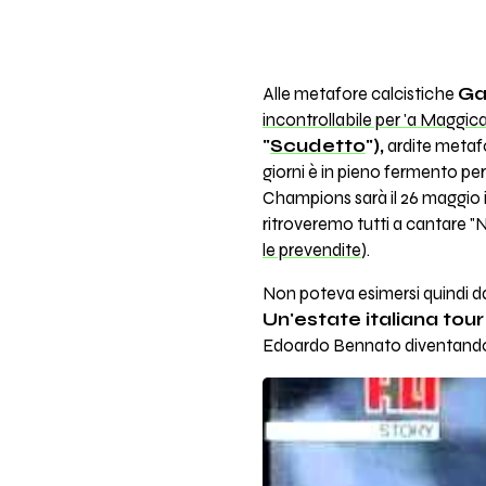
Alle metafore calcistiche
Ga
incontrollabile per 'a Maggic
"
Scudetto
"),
ardite metaf
giorni è in pieno fermento pe
Champions sarà il 26 maggio
ritroveremo tutti a cantare "
le prevendite
).
Non poteva esimersi quindi da
Un'estate italiana tour
Edoardo Bennato diventando la