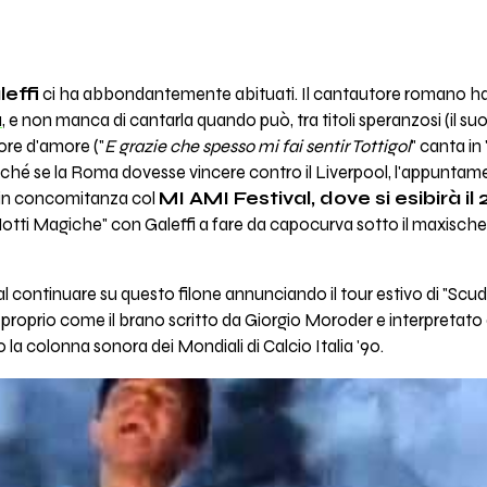
leffi
ci ha abbondantemente abituati. Il cantautore romano h
a
, e non manca di cantarla quando può, tra titoli speranzosi (il s
ore d'amore ("
E grazie che spesso mi fai sentir Tottigol
" canta in 
rché se la Roma dovesse vincere contro il Liverpool, l'appuntamen
 in concomitanza col
MI AMI Festival, dove si esibirà il 
Notti Magiche" con Galeffi a fare da capocurva sotto il maxischer
l continuare su questo filone annunciando il tour estivo di "Scu
proprio come il brano scritto da Giorgio Moroder e interpretato
 colonna sonora dei Mondiali di Calcio Italia '90.