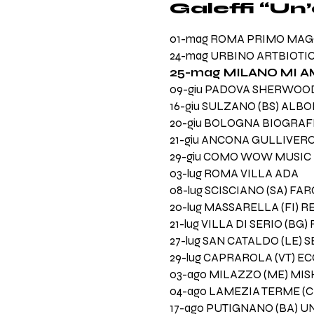
Galeffi “Un
01-mag ROMA PRIMO MAG
24-mag URBINO ARTBIOTI
25-mag MILANO MI A
09-giu PADOVA SHERWOOD
16-giu SULZANO (BS) ALBO
20-giu BOLOGNA BIOGRAF
21-giu ANCONA GULLIVER
29-giu COMO WOW MUSIC 
03-lug ROMA VILLA ADA
08-lug SCISCIANO (SA) FA
20-lug MASSARELLA (FI) R
21-lug VILLA DI SERIO (BG
27-lug SAN CATALDO (LE) 
29-lug CAPRAROLA (VT) E
03-ago MILAZZO (ME) MIS
04-ago LAMEZIA TERME (C
17-ago PUTIGNANO (BA) 