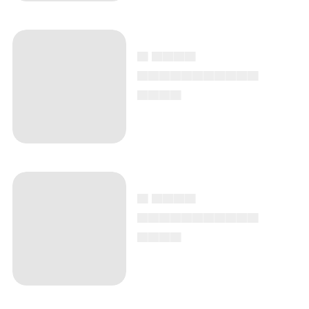
▄ ▄▄▄▄
▄▄▄▄▄▄▄▄▄▄▄
▄▄▄▄
▄ ▄▄▄▄
▄▄▄▄▄▄▄▄▄▄▄
▄▄▄▄