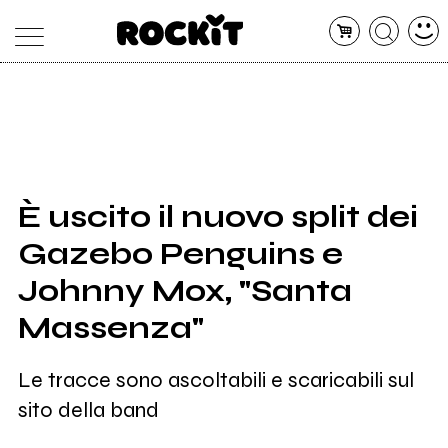
MAGAZINE
DATABASE
ARTICOLI
CONCERTI
ARTISTI
SHOP
È uscito il nuovo split dei
RADIO
Gazebo Penguins e
Johnny Mox, "Santa
Massenza"
Le tracce sono ascoltabili e scaricabili sul
sito della band