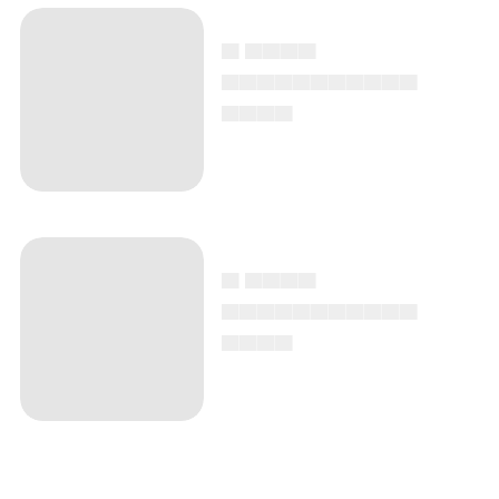
▄ ▄▄▄▄
▄▄▄▄▄▄▄▄▄▄▄
▄▄▄▄
▄ ▄▄▄▄
▄▄▄▄▄▄▄▄▄▄▄
▄▄▄▄