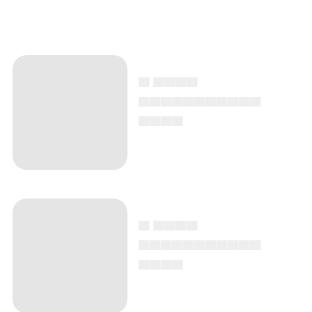
▄ ▄▄▄▄
▄▄▄▄▄▄▄▄▄▄▄
▄▄▄▄
▄ ▄▄▄▄
▄▄▄▄▄▄▄▄▄▄▄
▄▄▄▄