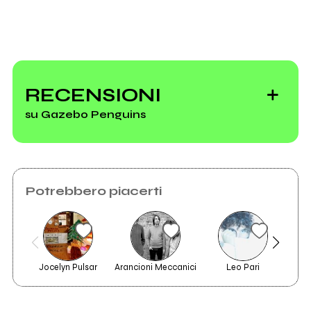
Vedi tutti
MI AMI, Day 2:
l'inizio dei vent'anni
RECENSIONI
su Gazebo Penguins
Come suona MI
Potrebbero piacerti
AMI 2026: il
racconto del
direttore artistico
Jocelyn Pulsar
Arancioni Meccanici
Leo Pari
Delu
2022
2016
Quanto
Nebbia