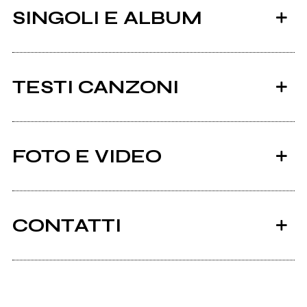
SINGOLI E ALBUM
TESTI CANZONI
Casa dei miei testo
FOTO E VIDEO
Album: Raudo
2022
2017
Quanto
Nebbia
CONTATTI
Gazebopenguins.com