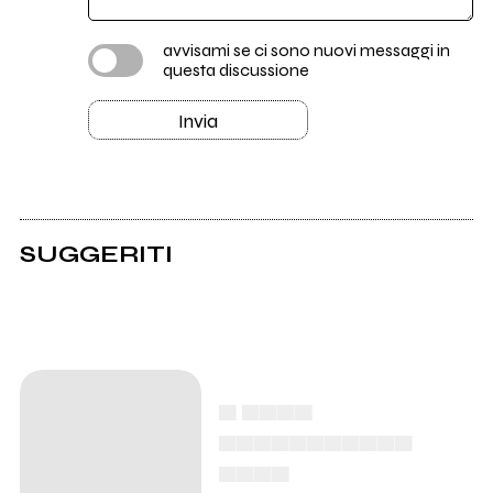
avvisami se ci sono nuovi messaggi in
questa discussione
Invia
SUGGERITI
▄ ▄▄▄▄
▄▄▄▄▄▄▄▄▄▄▄
▄▄▄▄