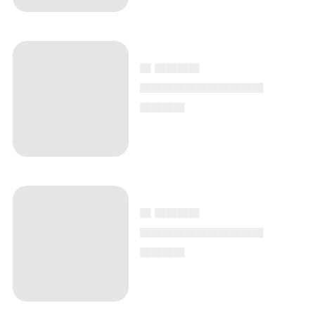
▄ ▄▄▄▄
▄▄▄▄▄▄▄▄▄▄▄
▄▄▄▄
▄ ▄▄▄▄
▄▄▄▄▄▄▄▄▄▄▄
▄▄▄▄