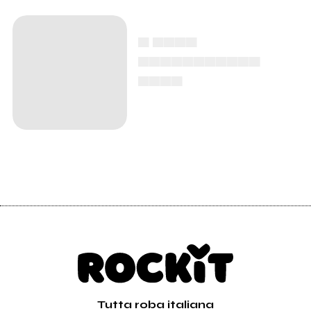
▄ ▄▄▄▄
▄▄▄▄▄▄▄▄▄▄▄
▄▄▄▄
Tutta roba italiana