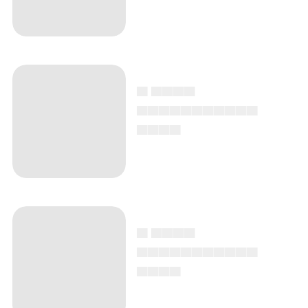
▄ ▄▄▄▄
▄▄▄▄▄▄▄▄▄▄▄
▄▄▄▄
▄ ▄▄▄▄
▄▄▄▄▄▄▄▄▄▄▄
▄▄▄▄