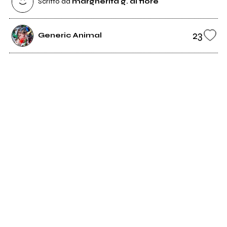
Scritto da
margherita g. di fiore
23
Generic Animal