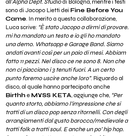
all’
Alpha
Dept. Studio
di Bologna, mentre i testi
sono di Jacopo Lietti dei
Fine Before You
Came
. In merito a questa collaborazione,
Luca scrive:
“È stato Jacopo a dirmi di provare.
mi ha mandato un testo e io gli ho mandato
una demo. Whatsapp e Garage Band. Siamo
andati avanti così per un paio di mesi. Abbiam
fatto 11 pezzi. Nel disco ce ne sono 8. Non che
non ci piacciano i 3 tenuti fuori. A un certo
punto faremo uscire anche loro”
. Riguardo al
disco, al quale hanno partecipato anche
Birthh
e
M¥SS KETA
, aggiunge che,
“Per
quanto storto, abbiamo l’impressione che si
tratti di un disco pop senza ritornelli. Con degli
arrangiamenti dal gusto barocco/medievale a
tratti folk a tratti soul. E anche un po’ hip hop.