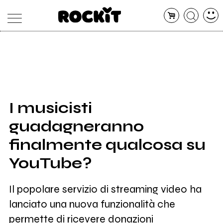
MAGAZINE
DATABASE
ARTICOLI
CONCERTI
ARTISTI
SHOP
I musicisti
RADIO
guadagneranno
finalmente qualcosa su
YouTube?
Il popolare servizio di streaming video ha
lanciato una nuova funzionalità che
permette di ricevere donazioni