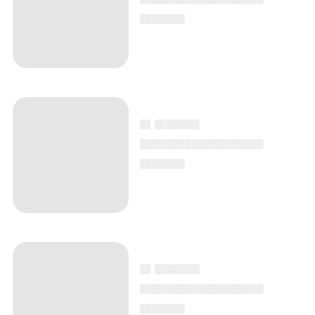
▄▄▄▄
▄ ▄▄▄▄
▄▄▄▄▄▄▄▄▄▄▄
▄▄▄▄
▄ ▄▄▄▄
▄▄▄▄▄▄▄▄▄▄▄
▄▄▄▄