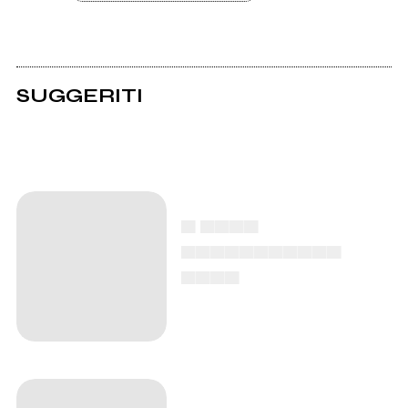
SUGGERITI
▄ ▄▄▄▄
▄▄▄▄▄▄▄▄▄▄▄
▄▄▄▄