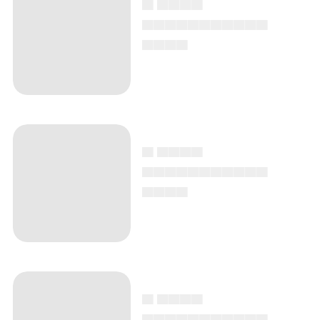
▄ ▄▄▄▄
▄▄▄▄▄▄▄▄▄▄▄
▄▄▄▄
▄ ▄▄▄▄
▄▄▄▄▄▄▄▄▄▄▄
▄▄▄▄
▄ ▄▄▄▄
▄▄▄▄▄▄▄▄▄▄▄