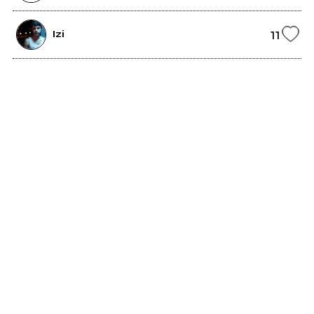
11
Izi