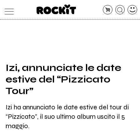
MAGAZINE
DATABASE
ARTICOLI
CONCERTI
ARTISTI
SHOP
Izi, annunciate le date
RADIO
estive del “Pizzicato
Tour”
Izi ha annunciato le date estive del tour di
“Pizzicato”, il suo ultimo album uscito il 5
maggio.