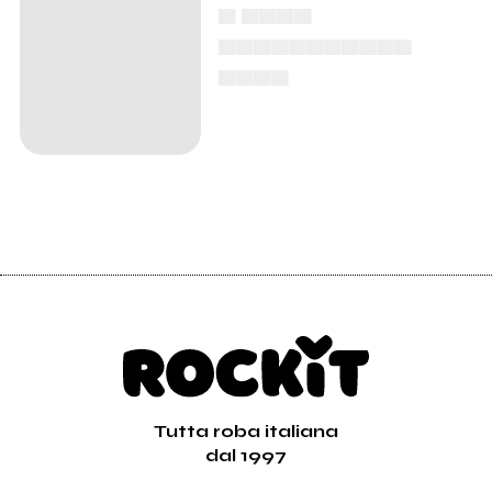
Ci si innamora a
vent’anni
Tutta roba italiana
dal 1997