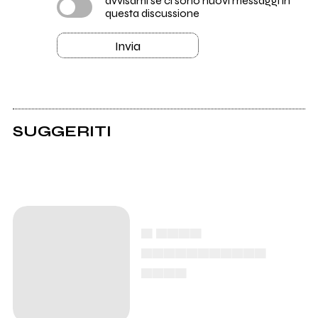
avvisami se ci sono nuovi messaggi in
questa discussione
Invia
SUGGERITI
Pioggia, vento e
grandine ai concerti
non sono più una
semplice eccezione