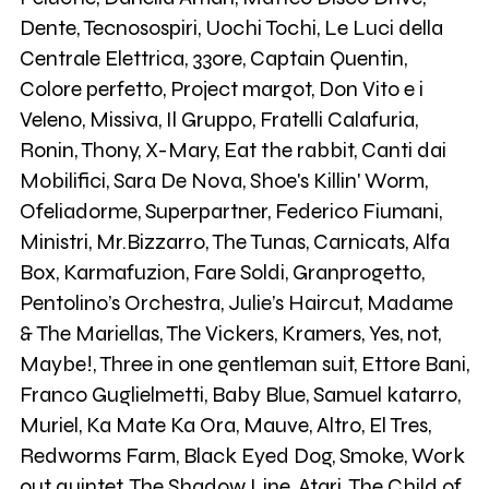
40
Dente, Tecnosospiri, Uochi Tochi, Le Luci della
Love Boat
Centrale Elettrica, 33ore, Captain Quentin,
Colore perfetto, Project margot, Don Vito e i
3
the river
Veleno, Missiva, Il Gruppo, Fratelli Calafuria,
Ronin, Thony, X-Mary, Eat the rabbit, Canti dai
43
Three in one gentleman suit
Mobilifici, Sara De Nova, Shoe's Killin' Worm,
Ofeliadorme, Superpartner, Federico Fiumani,
Ministri, Mr.Bizzarro, The Tunas, Carnicats, Alfa
187
Samuel Katarro
Box, Karmafuzion, Fare Soldi, Granprogetto,
Pentolino’s Orchestra, Julie’s Haircut, Madame
0
Margot
& The Mariellas, The Vickers, Kramers, Yes, not,
Maybe!, Three in one gentleman suit, Ettore Bani,
5
Missiva
Franco Guglielmetti, Baby Blue, Samuel katarro,
Muriel, Ka Mate Ka Ora, Mauve, Altro, El Tres,
Redworms Farm, Black Eyed Dog, Smoke, Work
10
Muriel
out quintet, The Shadow Line, Atari, The Child of