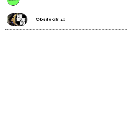
Obsil
e altri 40
4
Obsil
1
Noiseful Bastards
16
Rein
160
Nobraino
0
Ninive [Marche]