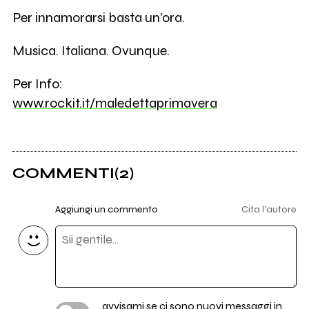
4
Thee Jones Bones
Per innamorarsi basta un'ora.
Musica. Italiana. Ovunque.
111
Sikitikis
Per Info:
5
SansPapier
www.rockit.it/maledettaprimavera
886
il Pan del Diavolo
COMMENTI
(2)
4
Balentia
Aggiungi un commento
Cita l'autore
2
feelglass
1
Lexus
avvisami se ci sono nuovi messaggi in