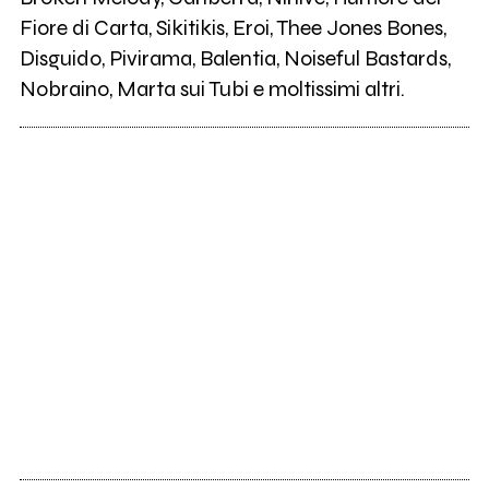
Fiore di Carta, Sikitikis, Eroi, Thee Jones Bones,
Disguido, Pivirama, Balentia, Noiseful Bastards,
12
El-Ghor
Nobraino, Marta sui Tubi e moltissimi altri.
34
Les Fauves
40
The Vickers
21
Atari
8
Nonmipiaceilcirco!
17
Farmer Sea