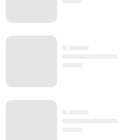
▄ ▄▄▄▄
▄▄▄▄▄▄▄▄▄▄▄
▄▄▄▄
▄ ▄▄▄▄
▄▄▄▄▄▄▄▄▄▄▄
▄▄▄▄