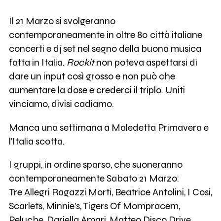
15
Black Eyed Dog
Il 21 Marzo si svolgeranno
contemporaneamente in oltre 80 città italiane
18
Devocka
concerti e dj set nel segno della buona musica
fatta in Italia.
Rockit
non poteva aspettarsi di
36
Il Rumore del Fiore di Carta
dare un input così grosso e non può che
aumentare la dose e crederci il triplo. Uniti
9
The Shadow Line
vinciamo, divisi cadiamo.
Manca una settimana a Maledetta Primavera e
37
Oratio
l'Italia scotta.
I gruppi, in ordine sparso, che suoneranno
14
Colore Perfetto
contemporaneamente Sabato 21 Marzo:
Tre Allegri Ragazzi Morti, Beatrice Antolini, I Cosi,
27
Captain Quentin
Scarlets, Minnie's, Tigers Of Mompracem,
Peluche, Dariella Amari, Matteo Disco Drive,