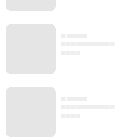
▄ ▄▄▄▄
▄▄▄▄▄▄▄▄▄▄▄
▄▄▄▄
▄ ▄▄▄▄
▄▄▄▄▄▄▄▄▄▄▄
▄▄▄▄