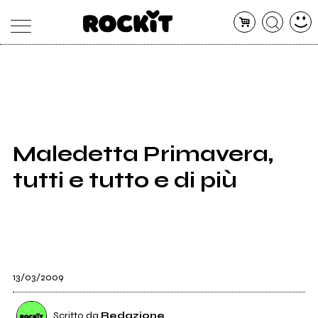
MAGAZINE
DATABASE
ARTICOLI
CONCERTI
ARTISTI
SHOP
Maledetta Primavera,
RADIO
tutti e tutto e di più
13/03/2009
Scritto da
Redazione