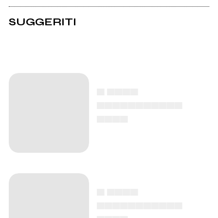
SUGGERITI
▄ ▄▄▄▄
▄▄▄▄▄▄▄▄▄▄▄
▄▄▄▄
▄ ▄▄▄▄
▄▄▄▄▄▄▄▄▄▄▄
▄▄▄▄