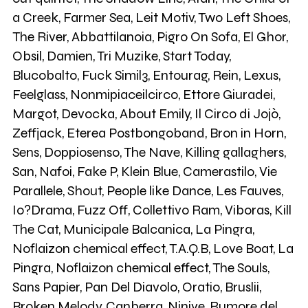
a Creek, Farmer Sea, Leit Motiv, Two Left Shoes,
7
Municipale Balcanica
The River, Abbattilanoia, Pigro On Sofa, El Ghor,
Obsil, Damien, Tri Muzike, Start Today,
1
Blucobalto, Fuck Simil3, Entourag, Rein, Lexus,
Fuck Simil3
Feelglass, Nonmipiaceilcirco, Ettore Giuradei,
Margot, Devocka, About Emily, Il Circo di Jojò,
37
Fake P
Zeffjack, Eterea Postbongoband, Bron in Horn,
Sens, Doppiosenso, The Nave, Killing gallaghers,
3
Kramers
San, Nafoi, Fake P, Klein Blue, Camerastilo, Vie
Parallele, Shout, People like Dance, Les Fauves,
Io?Drama, Fuzz Off, Collettivo Ram, Viboras, Kill
51
Eterea Postbong Band
The Cat, Municipale Balcanica, La Pingra,
Noflaizon chemical effect, T.A.Q.B, Love Boat, La
194
Giuradei
Pingra, Noflaizon chemical effect, The Souls,
Sans Papier, Pan Del Diavolo, Oratio, Bruslii,
34
Damien*
Broken Melody, Canberra, Ninive, Rumore del