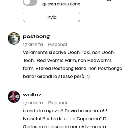
questa discussione
16
Smoke
Invia
15
Lapingra
postbong
17 anni fa
Rispondi
Veramente si scrive Uochi Toki, non Uochi
Tochi, Red Worms Farm, non Redworms
farm, Eterea Postbong Band, non Postbongo
band! Grandi lo stesso però! :)
walloz
17 anni fa
Rispondi
è andata ragazzi!! Pavia ha suonato!!!
Noiseful Bastards a "La Capannina" Di
Garlasco (ci dispiace per c6tv, ma sta