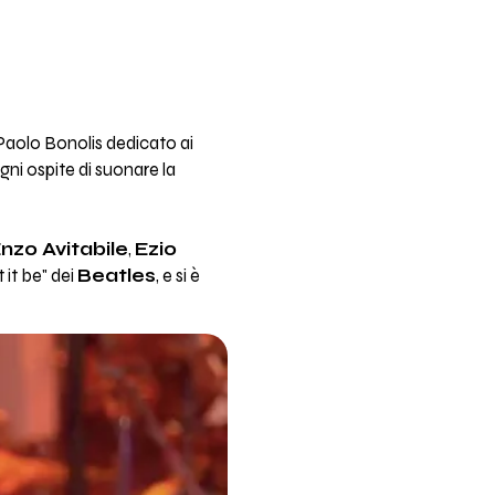
 Paolo Bonolis dedicato ai
gni ospite di suonare la
nzo Avitabile
,
Ezio
it be" dei
Beatles
, e si è