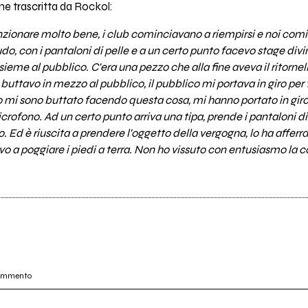
ne trascritta da Rockol:
ionare molto bene, i club cominciavano a riempirsi e noi comi
udo, con i pantaloni di pelle e a un certo punto facevo stage divi
ieme al pubblico. C'era una pezzo che alla fine aveva il ritornel
i buttavo in mezzo al pubblico, il pubblico mi portava in giro per 
no mi sono buttato facendo questa cosa, mi hanno portato in giro p
rofono. Ad un certo punto arriva una tipa, prende i pantaloni di 
o. Ed è riuscita a prendere l'oggetto della vergogna, lo ha afferr
ivo a poggiare i piedi a terra. Non ho vissuto con entusiasmo la 
commento