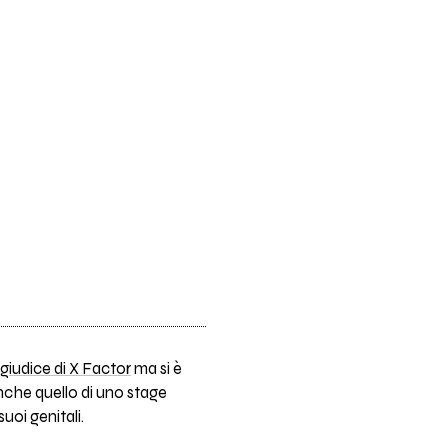
iudice di X Factor
ma si è
 anche quello di uno stage
uoi genitali.