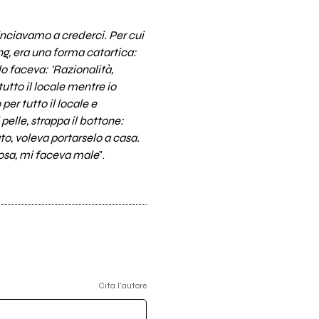
nciavamo a crederci. Per cui
ng, era una forma catartica:
lo faceva: 'Razionalità,
tutto il locale mentre io
er tutto il locale e
pelle, strappa il bottone:
ato, voleva portarselo a casa.
cosa, mi faceva male
".
Cita l'autore