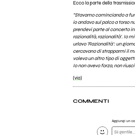
Ecco la parte della trasmissio
“Stavamo cominciando a funz
io andavo sul palco a torso n
prendevi parte al concerto ins
razionalità, razionalità'. Io m
urlavo 'Razionalità': un gior
cercavano di strapparmi il mic
voleva un altro tipo di oggett
Io non avevo forza, non riusc
(
via
)
COMMENTI
Aggiungi un 