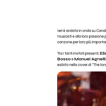
Ieri è andata in onda su Cana
musicisti e alla loro passione
canzone per loro più importan
Tra i tanti invitati presenti,
Eli
Bosso
e
Manuel Agnelli
esibito nella cover di “The lo