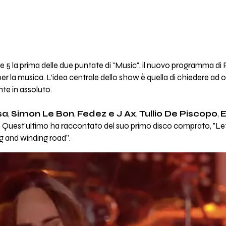
le 5 la prima delle due puntate di "Music", il nuovo programma di
 per la musica. L’idea centrale dello show è quella di chiedere ad o
te in assoluto.
sa
,
Simon Le Bon
,
Fedez e J Ax
,
Tullio De Piscopo
,
E
. Quest’ultimo ha raccontato del suo primo disco comprato, "Let 
ng and winding road”.