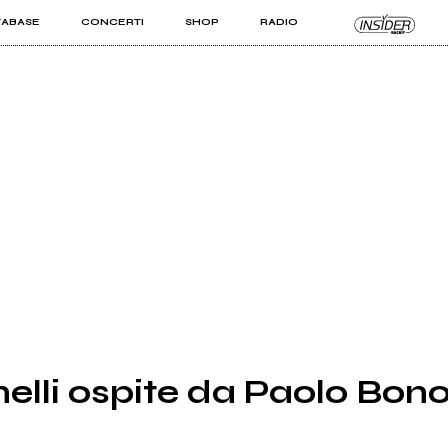
TABASE
CONCERTI
SHOP
RADIO
KIT PRO
ISTI
VIZI
lli ospite da Paolo Bonol