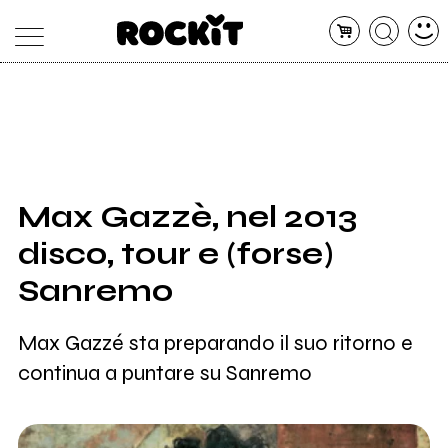
MAGAZINE
DATABASE
ARTICOLI
CONCERTI
ARTISTI
SHOP
Max Gazzè, nel 2013
RADIO
disco, tour e (forse)
Sanremo
Max Gazzé sta preparando il suo ritorno e
continua a puntare su Sanremo