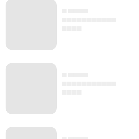
▄ ▄▄▄▄
▄▄▄▄▄▄▄▄▄▄▄
▄▄▄▄
▄ ▄▄▄▄
▄▄▄▄▄▄▄▄▄▄▄
▄▄▄▄
▄ ▄▄▄▄