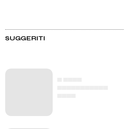
SUGGERITI
▄ ▄▄▄▄
▄▄▄▄▄▄▄▄▄▄▄
▄▄▄▄