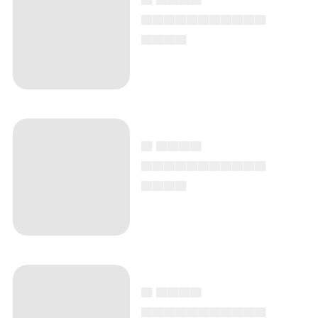
▄▄▄▄▄▄▄▄▄▄▄
▄▄▄▄
▄ ▄▄▄▄
▄▄▄▄▄▄▄▄▄▄▄
▄▄▄▄
▄ ▄▄▄▄
▄▄▄▄▄▄▄▄▄▄▄