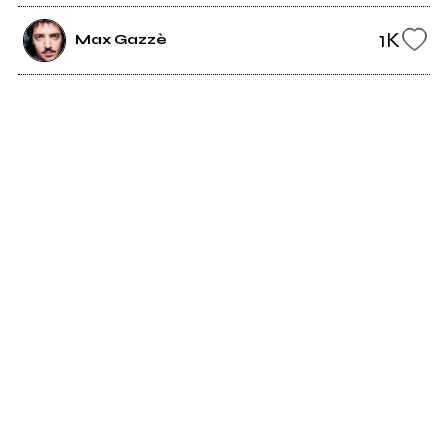
1K
Max Gazzè