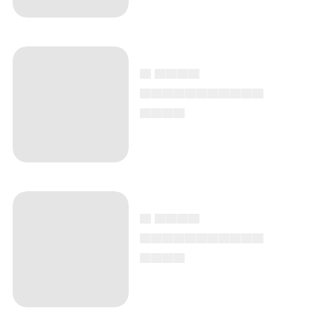
▄ ▄▄▄▄
▄▄▄▄▄▄▄▄▄▄▄
▄▄▄▄
▄ ▄▄▄▄
▄▄▄▄▄▄▄▄▄▄▄
▄▄▄▄