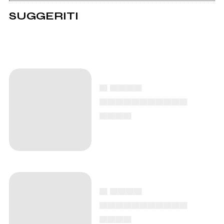
SUGGERITI
▄ ▄▄▄▄
▄▄▄▄▄▄▄▄▄▄▄
▄▄▄▄
▄ ▄▄▄▄
▄▄▄▄▄▄▄▄▄▄▄
▄▄▄▄