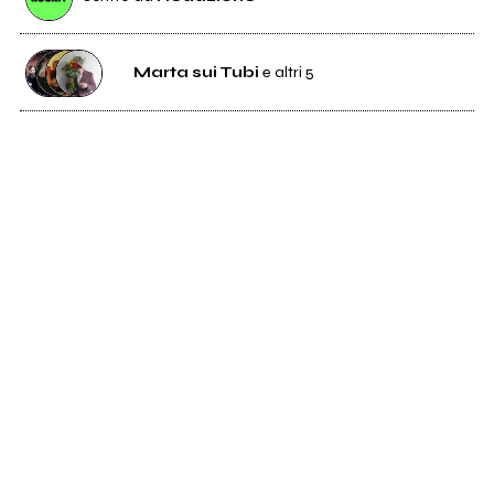
Marta sui Tubi
e altri 5
1K
Marta sui Tubi
8
Lana
1
Renoir
611
Umberto Maria Giardini
17
Karnea