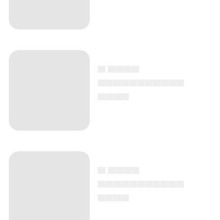
▄ ▄▄▄▄
▄▄▄▄▄▄▄▄▄▄▄
▄▄▄▄
▄ ▄▄▄▄
▄▄▄▄▄▄▄▄▄▄▄
▄▄▄▄