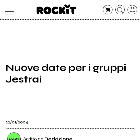
MAGAZINE
DATABASE
ARTICOLI
CONCERTI
ARTISTI
SHOP
Nuove date per i gruppi
RADIO
Jestrai
22/01/2004
Scritto da
Redazione