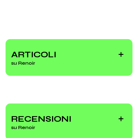
2001
Renoir
Invia messaggio
ARTICOLI
su Renoir
Nuovo EP, "Vega",
per i Renoir
RECENSIONI
su Renoir