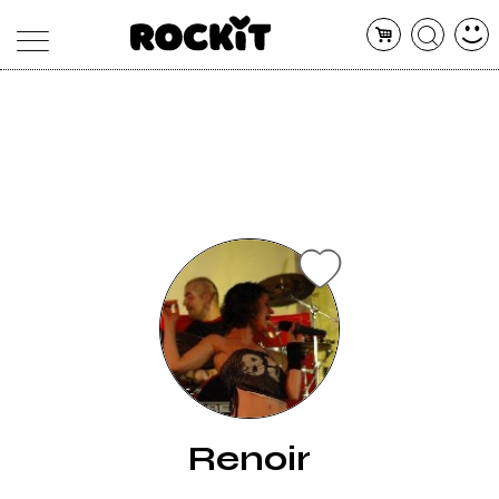
MAGAZINE
DATABASE
ARTICOLI
CONCERTI
ARTISTI
SHOP
RADIO
Renoir