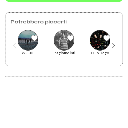
Il programma di
Potrebbero piacerti
Libertà Sonore
2004
WEIRD.
Thegiornalisti
Club Dogo
2001
2000
Ovunquealmeno
Renoir
Novità in seno alla
Skantinato