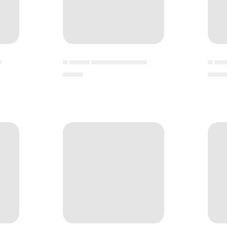
▄
▄ ▄▄▄▄ ▄▄▄▄▄▄▄▄▄▄▄
▄ ▄▄
▄▄▄▄
▄▄▄