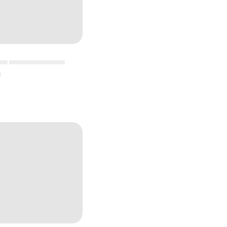
▄▄ ▄▄▄▄▄▄▄▄▄▄▄
▄