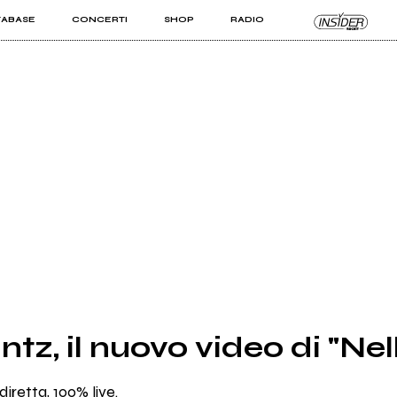
TABASE
CONCERTI
SHOP
RADIO
KIT PRO
ISTI
VIZI
tz, il nuovo video di "Nel
diretta, 100% live.