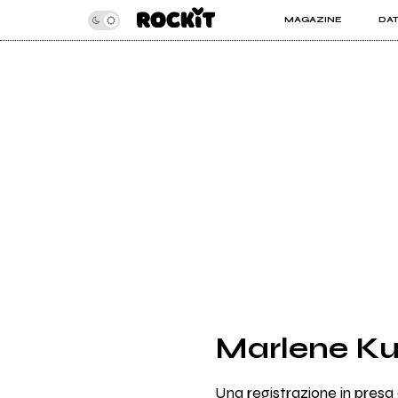
MAGAZINE
DA
INSIDER
ROC
ARTICOLI
ART
RECENSIONI
SER
VIDEO
Marlene Kun
Una registrazione in presa 