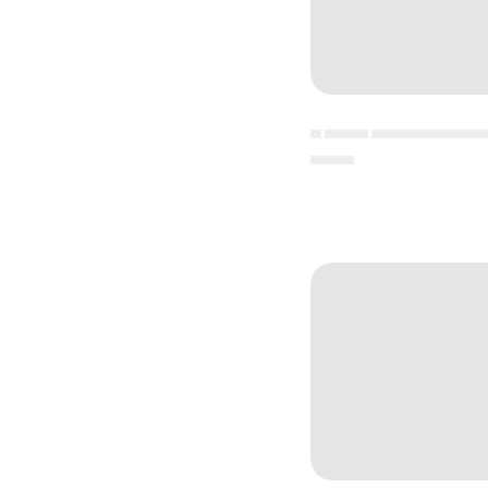
▄ ▄▄▄▄ ▄▄▄▄▄▄▄▄▄▄
▄▄▄▄