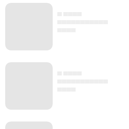
▄ ▄▄▄▄
▄▄▄▄▄▄▄▄▄▄▄
▄▄▄▄
▄ ▄▄▄▄
▄▄▄▄▄▄▄▄▄▄▄
▄▄▄▄