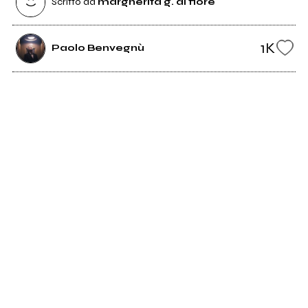
Scritto da
margherita g. di fiore
1K
Paolo Benvegnù