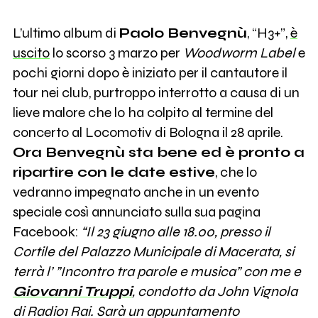
L’ultimo album di
Paolo Benvegnù
, “H3+”,
è
uscito
lo scorso 3 marzo per
Woodworm Label
e
pochi giorni dopo è iniziato per il cantautore il
tour nei club, purtroppo interrotto a causa di un
lieve malore che lo ha colpito al termine del
concerto al Locomotiv di Bologna il 28 aprile.
Ora Benvegnù sta bene ed è pronto a
ripartire con le date estive
, che lo
vedranno impegnato anche in un evento
speciale così annunciato sulla sua pagina
Facebook:
“Il 23 giugno alle 18.00, presso il
Cortile del Palazzo Municipale di Macerata, si
terrà l’ ”Incontro tra parole e musica” con me e
Giovanni Truppi
, condotto da John Vignola
di Radio1 Rai. Sarà un appuntamento