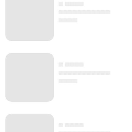
▄ ▄▄▄▄
▄▄▄▄▄▄▄▄▄▄▄
▄▄▄▄
▄ ▄▄▄▄
▄▄▄▄▄▄▄▄▄▄▄
▄▄▄▄
▄ ▄▄▄▄
▄▄▄▄▄▄▄▄▄▄▄