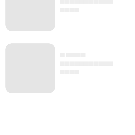
▄▄▄▄
▄ ▄▄▄▄
▄▄▄▄▄▄▄▄▄▄▄
▄▄▄▄