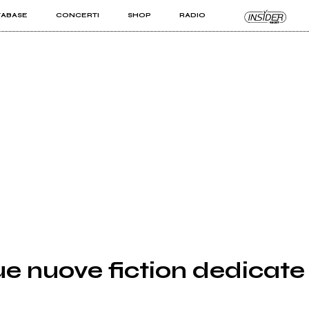
TABASE
CONCERTI
SHOP
RADIO
KIT PRO
ISTI
VIZI
ue nuove fiction dedicate 