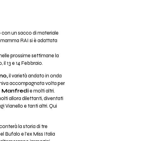
o con un sacco di materiale
che mamma RAI si è adattata
nelle prossime settimane la
il 13 e 14 Febbraio.
no,
il varietà andato in onda
niva accompagnata volta per
o Manfredi
e molti altri.
i allora dilettanti, diventati
i Vianello e tanti altri. Qui
nterà la storia di tre
 Bufalo e l'ex Miss Italia