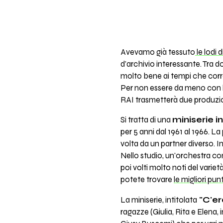
Avevamo già tessuto
le lodi d
d'archivio interessante. Tra 
molto bene ai tempi che corro
Per non essere da meno con la
RAI trasmetterà due produzion
Si tratta di una
miniserie i
per 5 anni dal 1961 al 1966. L
volta da un partner diverso. In
Nello studio, un'orchestra con
poi volti molto noti del varietà
potete trovare
le migliori pun
La miniserie, intitolata
"C'er
ragazze (Giulia, Rita e Elena,