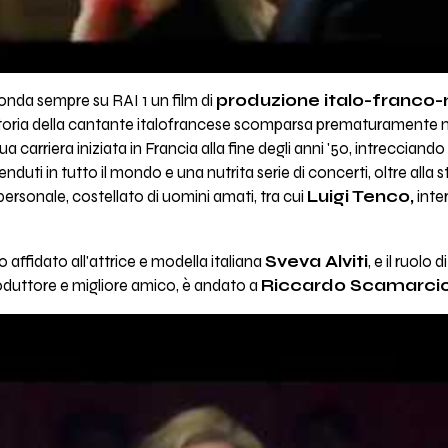
 onda sempre su RAI 1 un film di
produzione italo-franco-
oria della cantante italofrancese scomparsa prematuramente nel 
sua carriera iniziata in Francia alla fine degli anni '50, intrecciando
enduti in tutto il mondo e una nutrita serie di concerti, oltre alla
 personale, costellato di uomini amati, tra cui
Luigi Tenco,
inter
to affidato all'attrice e modella italiana
Sveva Alviti
, e il ruolo
roduttore e migliore amico, è andato a
Riccardo Scamarcio