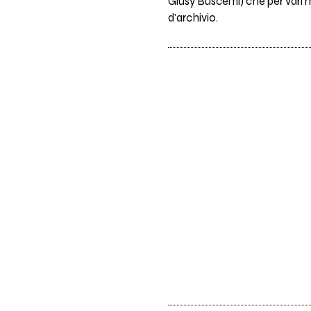
Giusy Buscemi) che per vari mo
d'archivio.