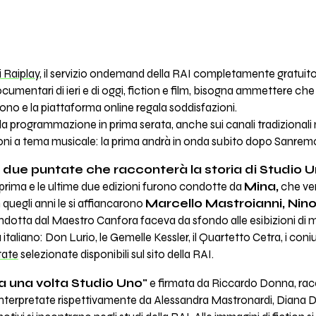
i Raiplay
, il servizio ondemand della RAI completamente gratuit
documentari di ieri e di oggi, fiction e film, bisogna ammettere 
no e la piattaforma online regala soddisfazioni.
 programmazione in prima serata, anche sui canali tradizionali 
i a tema musicale: la prima andrà in onda subito dopo Sanremo, 
n due puntate che racconterà la storia di Studio U
a prima e le ultime due edizioni furono condotte da
Mina,
che ve
 quegli anni le si affiancarono
Marcello Mastroianni, Nin
dotta dal Maestro Canfora faceva da sfondo alle esibizioni di molt
 italiano: Don Lurio, le Gemelle Kessler, il Quartetto Cetra, i coniug
tate
selezionate disponibili sul sito della RAI.
a una volta Studio Uno"
e firmata da Riccardo Donna, racco
 interpretate rispettivamente da Alessandra Mastronardi, Diana Del