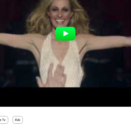
e Tv
RAI