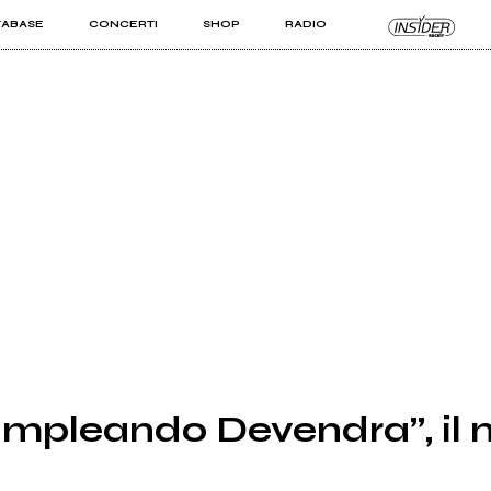
TABASE
CONCERTI
SHOP
RADIO
KIT PRO
ISTI
VIZI
mpleando Devendra”, il 