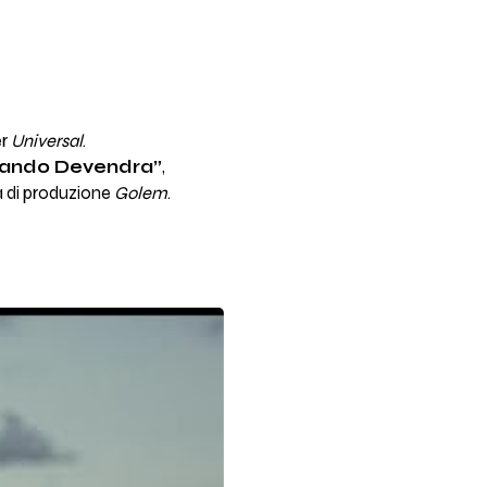
er
Universal
.
ando Devendra”
,
a di produzione
Golem
.