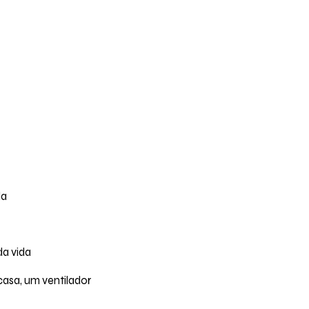
da
a vida
asa, um ventilador