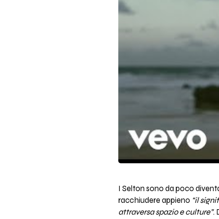
I Selton sono da poco divent
racchiudere appieno
“il sign
attraversa spazio e culture”
.