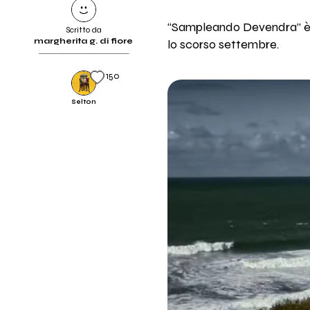
“Sampleando Devendra” è il
Scritto da
margherita g. di fiore
lo scorso settembre.
150
Selton