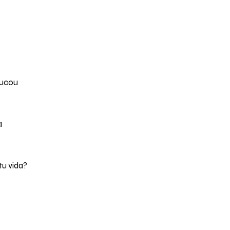
ducou
a
tu vida?