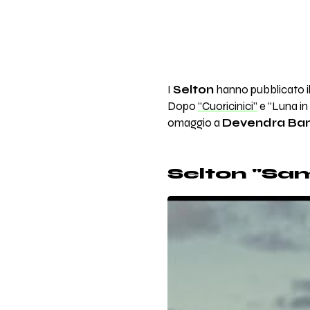
I
Selton
hanno pubblicato il
Dopo
“Cuoricinici”
e “Luna in 
omaggio a
Devendra Ban
Selton "Sa