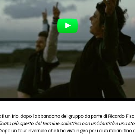
ati un trio, dopo l’abbandono del gruppo da parte di Ricardo F
ificato più aperto del termine collettivo con un’identità e una 
 Dopo un tour invernale che li ha visti in giro per i club italiani fin