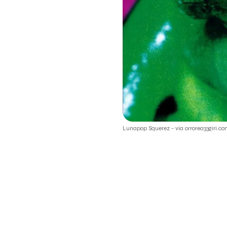
Lunapop Squerez - via orrorea33giri.c