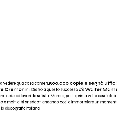
cì a vedere qualcosa come
1.500.000 copie e segnò ufficia
are Cremonini
. Dietro a questo successo c’è
Walter Mame
he nei suoi lavori da solista. Mameli, per la prima volta assoluta 
sco e molti altri aneddoti andando così a immortalare un moment
la discografia italiana.