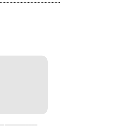
▄▄ ▄▄▄▄▄▄▄▄▄▄▄
▄