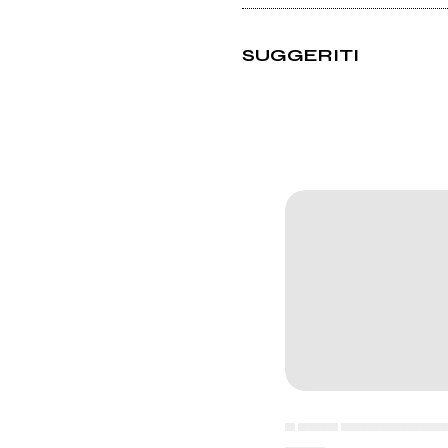
SUGGERITI
▄ ▄▄▄▄ ▄▄▄▄▄▄▄▄▄▄
▄▄▄▄