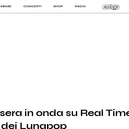
TABASE
CONCERTI
SHOP
RADIO
KIT PRO
ISTI
VIZI
sera in onda su Real Time 
" dei Lunapop