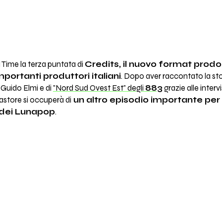
 Time la terza puntata di
Credits, il nuovo format prod
portanti produttori italiani
. Dopo aver raccontato la sto
 Guido Elmi e di
"Nord Sud Ovest Est" degli
883
grazie alle inter
astore si occuperà di
un altro episodio importante per
 dei Lunapop
.