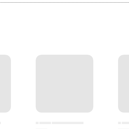
▄
▄ ▄▄▄▄ ▄▄▄▄▄▄▄▄▄▄▄
▄ ▄▄
▄▄▄▄
▄▄▄