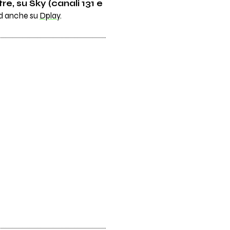
re, su Sky (canali 131 e
nd anche su
Dplay
.