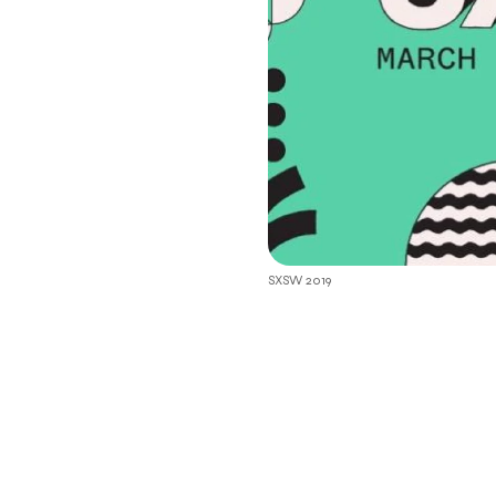
Giungla
Birthh
SXSW 2019