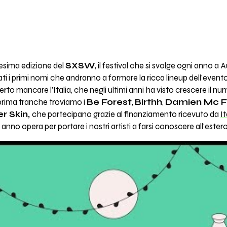
esima edizione del
SXSW
, il festival che si svolge ogni anno a 
i i primi nomi che andranno a formare la ricca lineup dell’event
rto mancare l’Italia, che negli ultimi anni ha visto crescere il nu
prima tranche troviamo i
Be Forest
,
Birthh
,
Damien Mc F
r Skin,
che partecipano grazie al finanziamento ricevuto da
It
anno opera per portare i nostri artisti a farsi conoscere all'estero