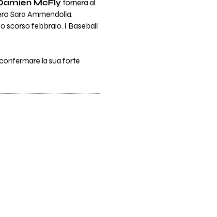
Damien McFly
tornerà al
ero Sara Ammendolia,
o scorso febbraio. I Baseball
à a confermare la sua forte