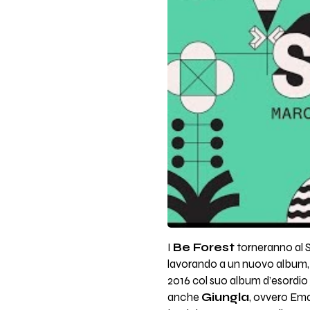
I
Be Forest
torneranno al 
lavorando a un nuovo album, d
2016 col suo album d’esordio
anche
Giungla
, ovvero Ema