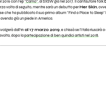
l 2016 con l’ep
“Camo”
, al SXSW già nel 2017. Il cantautore folk
rza volta di seguito, mentre sarà un debutto per
Her Skin
, ovv
 che ha pubblicato il suo primo album “Find a Place to Sleep” l
avendo già un piede in America.
svolgerà dall’
11 al 17 marzo 2019
, e chissà se l’Italia riuscir
avolta, dopo la
partecipazione di ben quindici artisti nel 2018
.