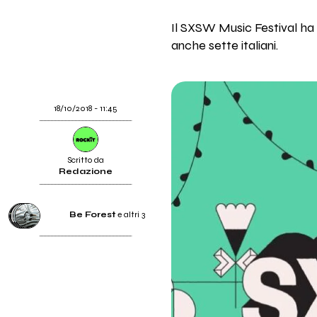
Il SXSW Music Festival ha a
anche sette italiani.
18/10/2018 - 11:45
Scritto da
Redazione
Be Forest
e altri 3
Be Forest
HER SKIN