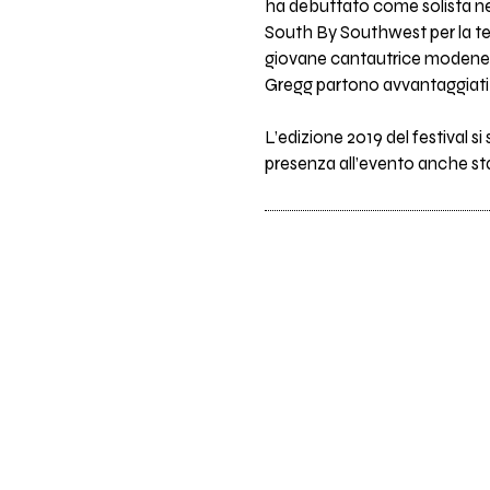
ha debuttato come solista ne
South By Southwest per la te
giovane cantautrice modenese
Gregg partono avvantaggiati 
L’edizione 2019 del festival si 
presenza all’evento anche st