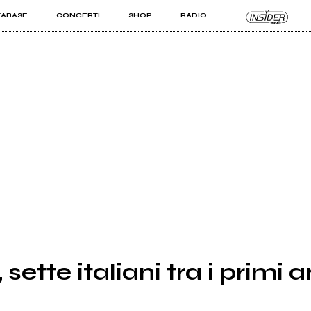
TABASE
CONCERTI
SHOP
RADIO
KIT PRO
ISTI
VIZI
ette italiani tra i primi ar