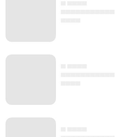
▄ ▄▄▄▄
▄▄▄▄▄▄▄▄▄▄▄
▄▄▄▄
▄ ▄▄▄▄
▄▄▄▄▄▄▄▄▄▄▄
▄▄▄▄
▄ ▄▄▄▄
▄▄▄▄▄▄▄▄▄▄▄