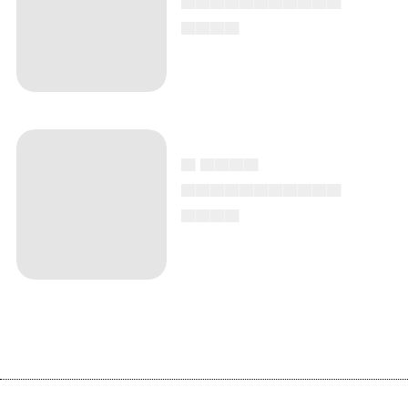
▄▄▄▄
▄ ▄▄▄▄
▄▄▄▄▄▄▄▄▄▄▄
▄▄▄▄