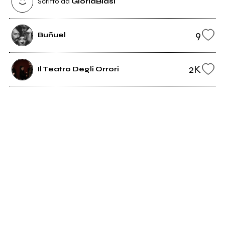
Scritto da
GloriaBiasi
9
Buñuel
2K
Il Teatro Degli Orrori