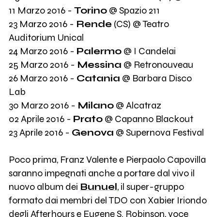
11 Marzo 2016 -
Torino
@ Spazio 211
23 Marzo 2016 -
Rende
(CS) @ Teatro
Auditorium Unical
24 Marzo 2016 -
Palermo
@ I Candelai
25 Marzo 2016 -
Messina
@ Retronouveau
26 Marzo 2016 -
Catania
@ Barbara Disco
Lab
30 Marzo 2016 -
Milano
@ Alcatraz
02 Aprile 2016 -
Prato
@ Capanno Blackout
23 Aprile 2016 -
Genova
@ Supernova Festival
Poco prima, Franz Valente e Pierpaolo Capovilla
saranno impegnati anche a portare dal vivo il
nuovo album dei
Bunuel
, il super-gruppo
formato dai membri del TDO con Xabier Iriondo
degli Afterhours e Eugene S. Robinson, voce