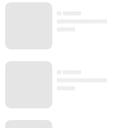
▄ ▄▄▄▄
▄▄▄▄▄▄▄▄▄▄▄
▄▄▄▄
▄ ▄▄▄▄
▄▄▄▄▄▄▄▄▄▄▄
▄▄▄▄