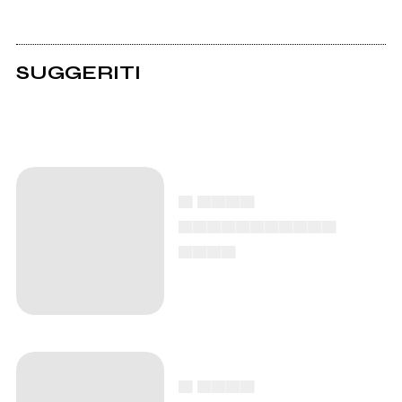
SUGGERITI
▄ ▄▄▄▄
▄▄▄▄▄▄▄▄▄▄▄
▄▄▄▄
▄ ▄▄▄▄