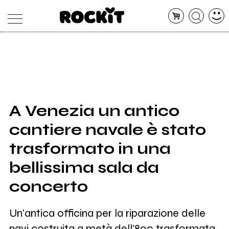
MAGAZINE
DATABASE
ARTICOLI
CONCERTI
ARTISTI
SHOP
A Venezia un antico
RADIO
cantiere navale è stato
trasformato in una
bellissima sala da
concerto
Un'antica officina per la riparazione delle
navi costruita a metà dell’800 trasformata