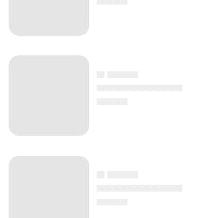
▄ ▄▄▄▄
▄▄▄▄▄▄▄▄▄▄▄
▄▄▄▄
▄ ▄▄▄▄
▄▄▄▄▄▄▄▄▄▄▄
▄▄▄▄