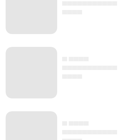
▄▄▄▄▄▄▄▄▄▄▄
▄▄▄▄
▄ ▄▄▄▄
▄▄▄▄▄▄▄▄▄▄▄
▄▄▄▄
▄ ▄▄▄▄
▄▄▄▄▄▄▄▄▄▄▄
▄▄▄▄