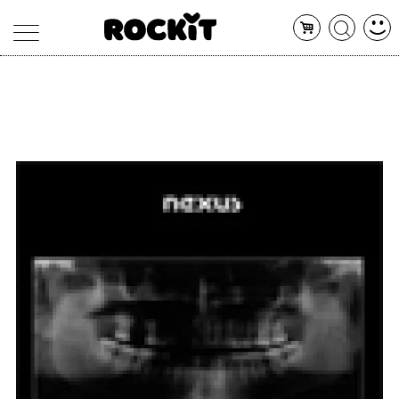
MAGAZINE
DATABASE
ARTICOLI
CONCERTI
ARTISTI
SHOP
RADIO