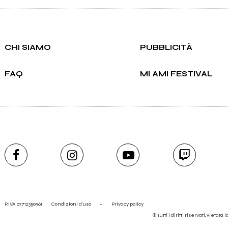
CHI SIAMO
PUBBLICITÀ
FAQ
MI AMI FESTIVAL
P.IVA 07712350961
Condizioni d'uso
-
Privacy policy
© Tutti i diritti riservati, vietata