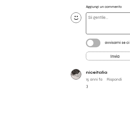
Aggiungi un commento
avvisami se c
Invia
niceitalia
15 anni fa
Rispondi
:)