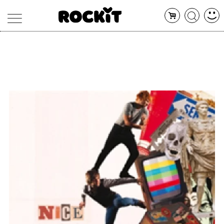
MAGAZINE
DATABASE
ARTICOLI
CONCERTI
ARTISTI
SHOP
RADIO