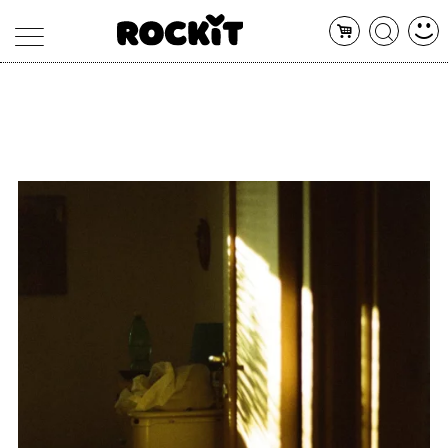
MAGAZINE
DATABASE
ARTICOLI
CONCERTI
ARTISTI
SHOP
RADIO