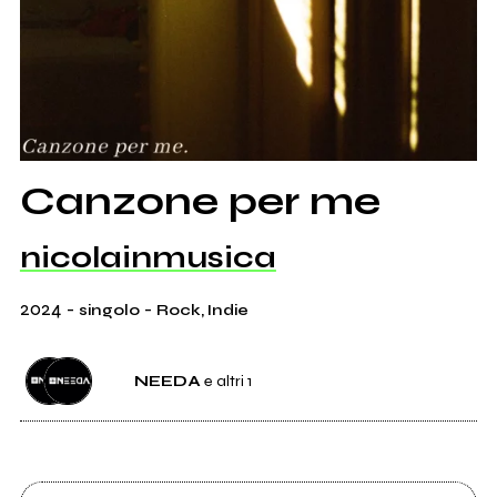
Canzone per me
nicolainmusica
2024
-
-
singolo
Rock, Indie
NEEDA
e altri 1
Etichetta
NEEDA
1