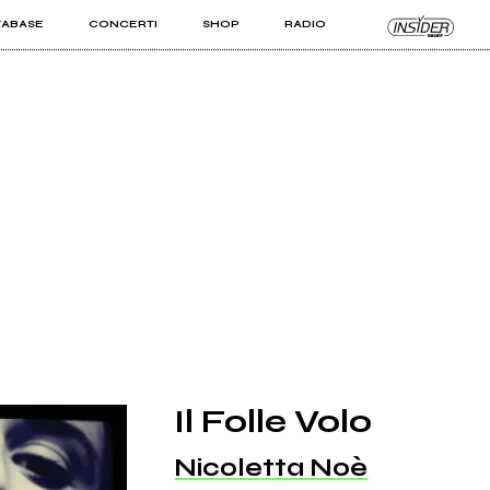
TABASE
CONCERTI
SHOP
RADIO
KIT PRO
ISTI
VIZI
Il Folle Volo
Nicoletta Noè