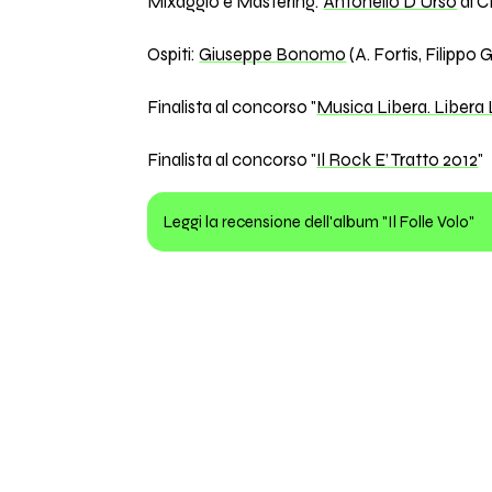
Mixaggio e Mastering:
Antonello D'Urso
al C
Ospiti:
Giuseppe Bonomo
(A. Fortis, Filipp
Finalista al concorso "
Musica Libera. Libera
Finalista al concorso "
Il Rock E’ Tratto 2012
"
Leggi la recensione dell'album "Il Folle Volo"