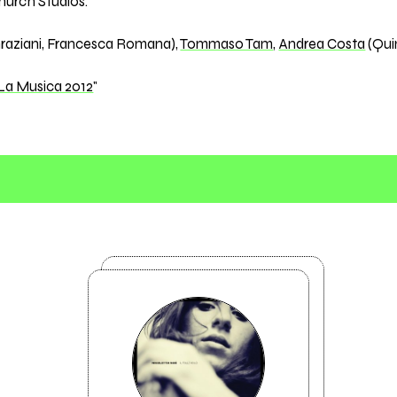
hurch Studios.
o Graziani, Francesca Romana),
Tommaso Tam
,
Andrea Costa
(Qui
 La Musica 2012
"