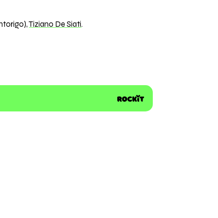
ntorigo),
Tiziano De Siati
.