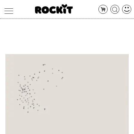
MAGAZINE
DATABASE
ARTICOLI
CONCERTI
ARTISTI
SHOP
RADIO