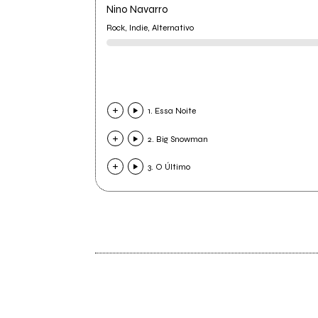
Nino Navarro
Rock, Indie, Alternativo
1. Essa Noite
2. Big Snowman
3. O Último