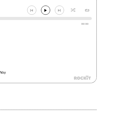
00:00
 Way