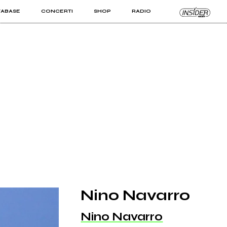
TABASE
CONCERTI
SHOP
RADIO
KIT PRO
ISTI
VIZI
Nino Navarro
Nino Navarro