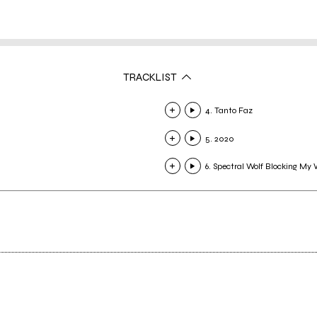
TRACKLIST
4. Tanto Faz
5. 2020
6. Spectral Wolf Blocking My