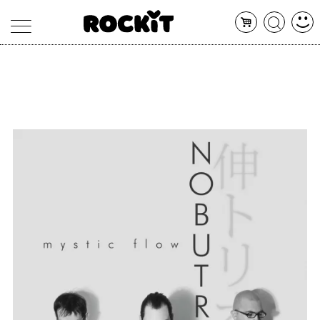
MAGAZINE
DATABASE
ARTICOLI
CONCERTI
ARTISTI
SHOP
RADIO