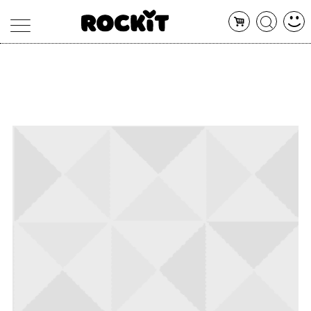
MAGAZINE
DATABASE
ARTICOLI
CONCERTI
ARTISTI
SHOP
RADIO