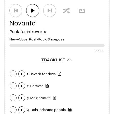
Novanta
Punk for introverts
New-Wave, Post-Rock, Shoegaze
00:00
TRACKLIST
1. Reverb for days
2. Forever
3. Magic youth
4. Rain-oriented people