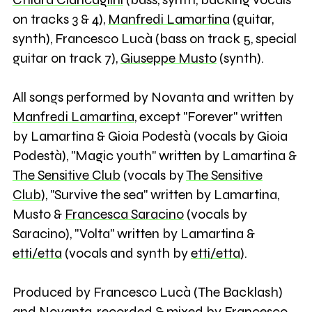
on tracks 3 & 4),
Manfredi Lamartina
(guitar,
synth), Francesco Lucà (bass on track 5, special
guitar on track 7),
Giuseppe Musto
(synth).
All songs performed by Novanta and written by
Manfredi Lamartina
, except "Forever" written
by Lamartina & Gioia Podestà (vocals by Gioia
Podestà), "Magic youth" written by Lamartina &
The Sensitive Club
(vocals by
The Sensitive
Club
), "Survive the sea" written by Lamartina,
Musto &
Francesca Saracino
(vocals by
Saracino), "Volta" written by Lamartina &
etti/etta
(vocals and synth by
etti/etta
).
Produced by Francesco Lucà (The Backlash)
and Novanta, recorded & mixed by Francesco