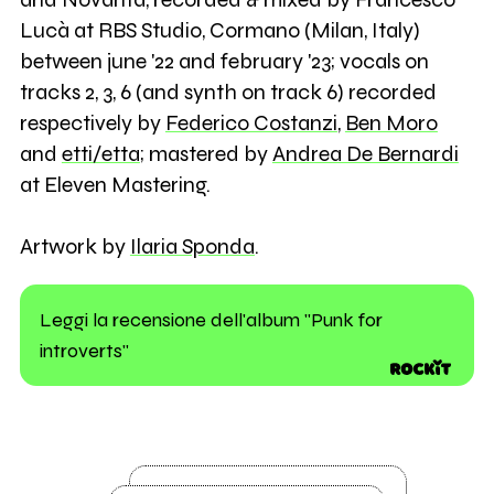
Lucà at RBS Studio, Cormano (Milan, Italy)
between june '22 and february '23; vocals on
tracks 2, 3, 6 (and synth on track 6) recorded
respectively by
Federico Costanzi
,
Ben Moro
and
etti/etta
; mastered by
Andrea De Bernardi
at Eleven Mastering.
Artwork by
Ilaria Sponda
.
Leggi la recensione dell'album "Punk for
introverts"