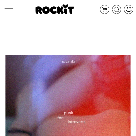
MAGAZINE
DATABASE
ARTICOLI
CONCERTI
ARTISTI
SHOP
RADIO