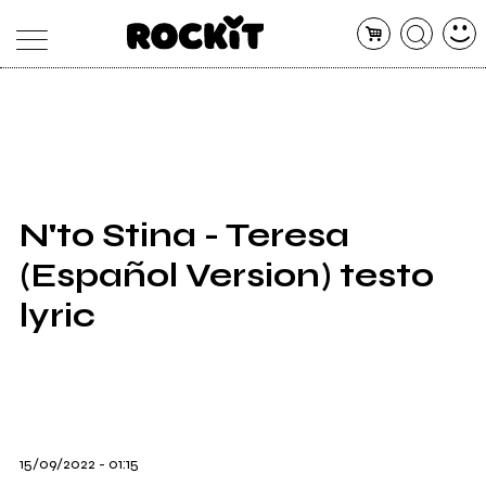
MAGAZINE
DATABASE
ARTICOLI
CONCERTI
ARTISTI
SHOP
N'to Stina - Teresa
RADIO
(Español Version) testo
lyric
15/09/2022 - 01:15