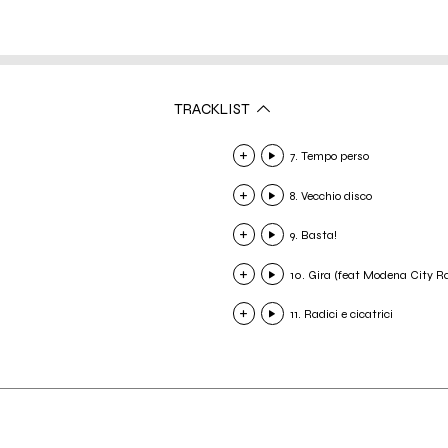
TRACKLIST
7. Tempo perso
8. Vecchio disco
9. Basta!
10. Gira (feat Modena City R
11. Radici e cicatrici