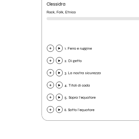
Clessidra
Rock, Folk, Etnico
1. Ferro e ruggine
2. Di getto
3. La nostra sicurezza
4. Titoli di coda
5. Sopra l'equatore
6. Sotto l'equatore