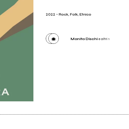
2022
-
Rock, Folk, Etnico
Manita Dischi
e altri 1
Etichetta
Manita Dischi
Distributore
Believe