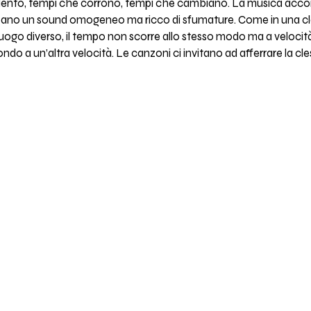
ento, tempi che corrono, tempi che cambiano. La musica accom
reano un sound omogeneo ma ricco di sfumature. Come in una cles
uogo diverso, il tempo non scorre allo stesso modo ma a velocità
do a un’altra velocità. Le canzoni ci invitano ad afferrare la cle