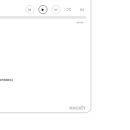
00:00
amblers)