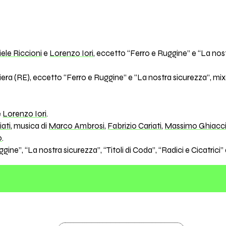
ele Riccioni
e
Lorenzo Iori
, eccetto “Ferro e Ruggine” e “La nost
iera (RE), eccetto “Ferro e Ruggine” e “La nostra sicurezza”, mi
e
Lorenzo Iori
.
iati
, musica di
Marco Ambrosi
,
Fabrizio Cariati
,
Massimo Ghiacc
o
.
ggine”, “La nostra sicurezza”, “Titoli di Coda”, “Radici e Cicatrici”