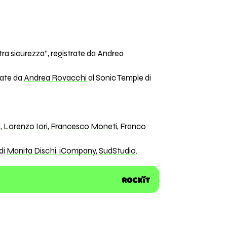
ra sicurezza”, registrate da
Andrea
xate da
Andrea Rovacchi
al Sonic Temple di
i
,
Lorenzo Iori
,
Francesco Moneti
, Franco
 di
Manita Dischi
,
iCompany
,
SudStudio
.