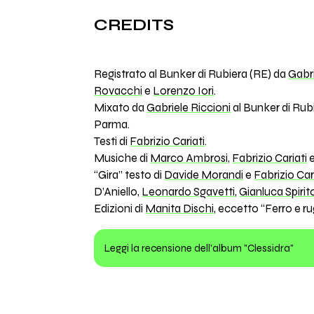
CREDITS
Registrato al Bunker di Rubiera (RE) da
Gabri
Rovacchi
e
Lorenzo Iori
.
Mixato da
Gabriele Riccioni
al Bunker di Rub
Parma.
Testi di
Fabrizio Cariati
.
Musiche di
Marco Ambrosi
,
Fabrizio Cariati
“Gira” testo di
Davide Morandi
e
Fabrizio Car
D’Aniello,
Leonardo Sgavetti
,
Gianluca Spirit
Edizioni di
Manita Dischi
, eccetto “Ferro e ru
Leggi la recensione dell'album "Clessidra"