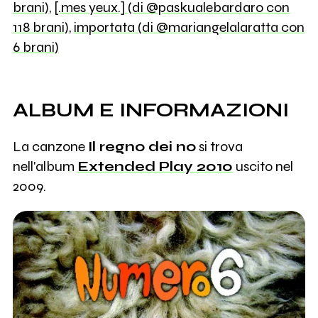
brani)
,
[.mes yeux.] (di @paskualebardaro con
118 brani)
,
importata (di @mariangelalaratta con
6 brani)
ALBUM E INFORMAZIONI
La canzone
Il regno dei no
si trova
nell'album
Extended Play 2010
uscito nel
2009.