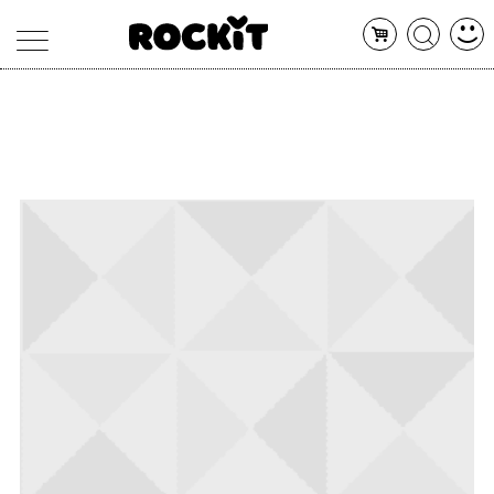
MAGAZINE
DATABASE
ARTICOLI
CONCERTI
ARTISTI
SHOP
RADIO