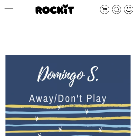
MAGAZINE
DATABASE
ARTICOLI
CONCERTI
ARTISTI
SHOP
RADIO