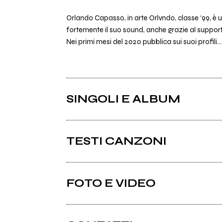
Orlando Capasso, in arte Orlvndo, classe ‘99, è
fortemente il suo sound, anche grazie al suppor
Nei primi mesi del 2020 pubblica sui suoi profili...
SINGOLI E ALBUM
TESTI CANZONI
Occhi distratti testo
FOTO E VIDEO
Album: Occhi distratti