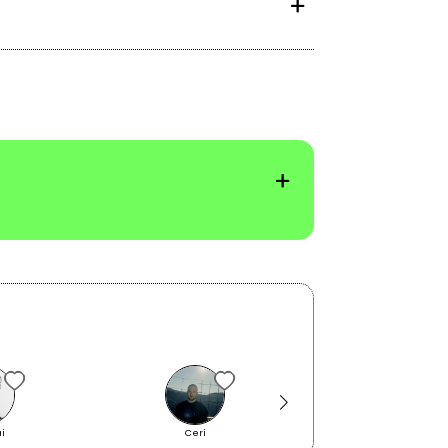
2022
L'Italia e la Corsica
i
Ceri
Chiara Dello Iacov