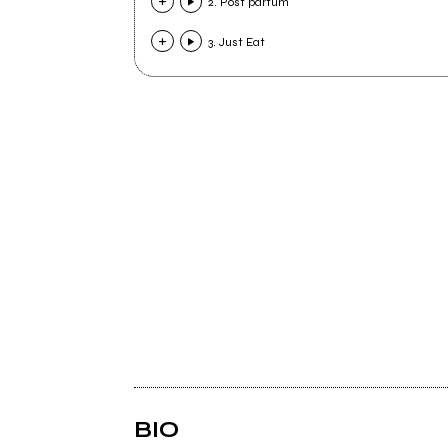
2. Post partum
3. Just Eat
BIO