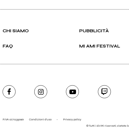
CHI SIAMO
PUBBLICITÀ
FAQ
MI AMI FESTIVAL
P.IVA 07712350961
Condizioni d'uso
-
Privacy policy
© Tutti i diritti riservati, vietata