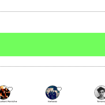
2
2022
 distratti
Anima Mundi
Vai alla discografia
Orlvndo
Scrivi all'utente che amministra la pagina.
Vedi tutti
Invia messaggio
stioni Paniche
Nelcaso
Tanana