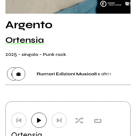
Argento
Ortensia
2025
-
-
singolo
Punk rock
Rumori Edizioni Musicali
e altri 1
Etichetta
Rumori Edizioni Musicali
0
Distributore
Ingrooves group
0
Ortensia