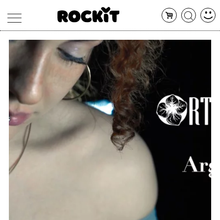
MAGAZINE
DATABASE
ARTICOLI
CONCERTI
ARTISTI
SHOP
RADIO